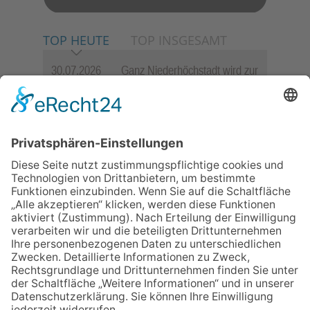
TOP HEUTE
TOP INSGESAMT
30.07.2026
Ganz Niederhöchstadt wird zur
Festmeile
23.07.2026
Zwischen Fachwerk, Wein und
Sommerabend: Der Rettershof
lädt wieder zum Weinfest ein
06.08.2026
„die 80er live“ – Die große
Stadiontour kommt nach
Frankfurt
06.08.2026
Jugendchor Hochtaunus
präsentiert sein neues
Programm „Changes“
06.08.2026
Hisamoto und Tölke begeistern
mit Werken von Walter
Wachsmuth