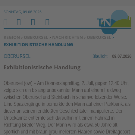
Zur Navigation springen ↓
SONNTAG, 09.08.2026
Zum Inhalt springen ↓
M
S
B
H
E
U
E
O
SIE BEFINDEN SICH HIER:
REGION
›
OBERURSEL
›
NACHRICHTEN
›
OBERURSEL
›
N
C
N
M
EXHIBITIONISTISCHE HANDLUNG
U
H
U
E
OBERURSEL
Blaulicht
09.07.2026
E
T
N
Z
Exhibitionistische Handlung
E
R
Oberursel (ow) – Am Donnerstagmittag, 2. Juli, gegen 12.40 Uhr,
F
zeigte sich ein bislang unbekannter Mann auf einem Feldweg
U
zwischen Oberursel und Steinbach in schamverletzender Weise.
N
Eine Spaziergängerin bemerkte den Mann auf einer Parkbank, als
K
dieser an seinem entblößten Geschlechtsteil manipulierte. Der
TI
Unbekannte entfernte sich daraufhin mit einem Fahrrad in
Richtung Breiter Weg. Der Mann wird als etwa 50 Jahre alt,
O
sportlich und mit braun-grau melierten Haaren sowie Dreitagebart
N