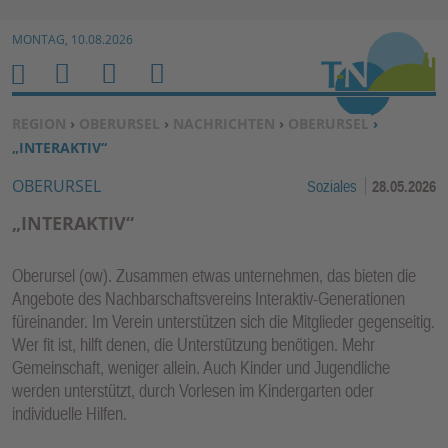
Zur Navigation springen ↓
MONTAG, 10.08.2026
Zum Inhalt springen ↓
M
S
B
H
E
U
E
O
SIE BEFINDEN SICH HIER:
REGION
›
OBERURSEL
›
NACHRICHTEN
›
OBERURSEL
›
N
C
N
M
„INTERAKTIV“
U
H
U
E
OBERURSEL
Soziales
28.05.2026
E
T
N
Z
„INTERAKTIV“
E
R
Oberursel (ow). Zusammen etwas unternehmen, das bieten die
F
Angebote des Nachbarschaftsvereins Interaktiv-Generationen
U
füreinander. Im Verein unterstützen sich die Mitglieder gegenseitig.
N
Wer fit ist, hilft denen, die Unterstützung benötigen. Mehr
K
Gemeinschaft, weniger allein. Auch Kinder und Jugendliche
TI
werden unterstützt, durch Vorlesen im Kindergarten oder
individuelle Hilfen.
O
N