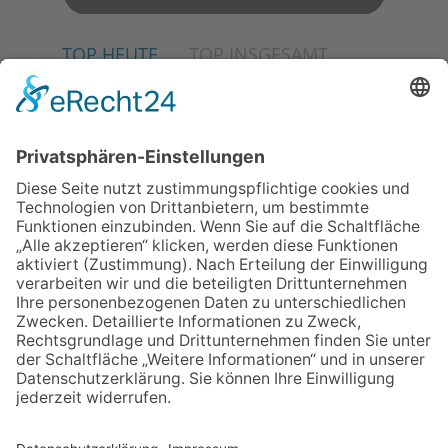
TOP HEUTE
TOP INSGESAMT
02.07.2026
Jetzt für Kulturförderpreis
bewerben
04.06.2026
Junge Musiker erringen Sieg
beim Mendelssohn-
Wettbewerb
23.07.2026
Partnerschaftsverein
Kronberg-Aberystwyth feiert
30-Jähriges
13.05.2026
GEWINNSPIEL
06.08.2026
„Die Globale Märchenstraße“:
Workshopreihe in der
Stadtbücherei