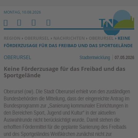
Zur Navigation springen ↓
MONTAG, 10.08.2026
Zum Inhalt springen ↓
M
S
B
H
E
U
E
O
SIE BEFINDEN SICH HIER:
REGION
›
OBERURSEL
›
NACHRICHTEN
›
OBERURSEL
› KEINE
N
C
N
M
FÖRDERZUSAGE FÜR DAS FREIBAD UND DAS SPORTGELÄNDE
U
H
U
E
OBERURSEL
Stadtentwicklung
07.05.2026
E
T
N
Z
Keine Förderzusage für das Freibad und das
E
Sportgelände
R
F
Oberursel (ow). Die Stadt Oberursel erhielt von den zuständigen
U
Bundesbehörden die Mitteilung, dass der eingereichte Antrag im
N
Bundesprogramm zur „Sanierung kommunaler Einrichtungen in
K
den Bereichen Sport, Jugend und Kultur“ in der aktuellen
Auswahlrunde nicht berücksichtigt wurde. Damit stehen die
TI
erhofften Fördermittel für die geplante Sanierung des Freibads
O
und des Sportgeländes Weißkirchen zunächst nicht zur
N