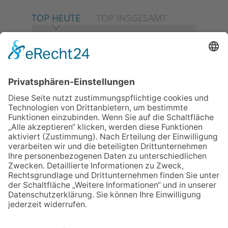
TOP HEUTE
TOP INSGESAMT
06.08.2026
Neuer NaturErlebnispfad
eröffnet: Kleine „Wald-
Detektive“ auf den Spuren der
Maus
06.08.2026
Baustellenführung führt auch in
die Zukunft der Stadt
Königstein
06.08.2026
Klinikforum zum Thema
Karpaltunnelsyndrom
06.08.2026
Gewinnspiel zum Start ins
Schuljahr
06.08.2026
„Rock auf der Burg“ lässt
Königstein beben