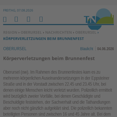
Zur Navigation springen ↓
FREITAG, 07.08.2026
Zum Inhalt springen ↓
M
S
B
H
E
U
E
O
SIE BEFINDEN SICH HIER:
REGION
›
OBERURSEL
›
NACHRICHTEN
›
OBERURSEL
›
N
C
N
M
KÖRPERVERLETZUNGEN BEIM BRUNNENFEST
U
H
U
E
OBERURSEL
Blaulicht
04.06.2026
E
T
N
Z
Körperverletzungen beim Brunnenfest
E
R
Oberursel (ow). Im Rahmen des Brunnenfestes kam es zu
F
mehreren körperlichen Auseinandersetzungen in der Eppsteiner
U
Straße und in der Vorstadt zwischen 22.45 und 23.45 Uhr, bei
N
denen einige Menschen leicht verletzt wurden. Polizeilich ermittelt
K
wird bezüglich zweier Vorfälle, bei denen Geschädigte und
TI
Beschuldigte feststehen, der Sachverhalt und die Tathandlungen
aber noch nicht gänzlich aufgeklärt sind. Die polizeilich bekannten
O
beteiligten Personen sind zwischen 16 und 45 Jahre alt. Bei dem
N