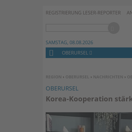
REGISTRIERUNG LESER-REPORTER
A
SAMSTAG, 08.08.2026
OBERURSEL
H
O
M
SIE BEFINDEN SICH HIER:
REGION
›
OBERURSEL
›
NACHRICHTEN
›
O
E
OBERURSEL
Korea-Kooperation stär