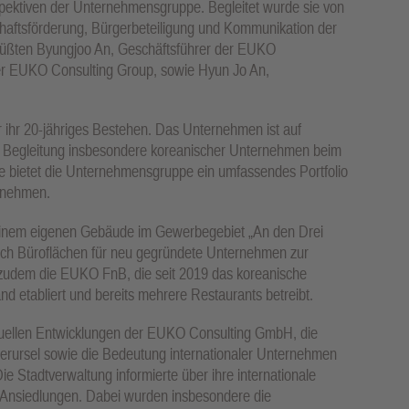
spektiven der Unternehmensgruppe. Begleitet wurde sie von
chaftsförderung, Bürgerbeteiligung und Kommunikation der
rüßten Byungjoo An, Geschäftsführer der EUKO
er EUKO Consulting Group, sowie Hyun Jo An,
ihr 20-jähriges Bestehen. Das Unternehmen ist auf
e Begleitung insbesondere koreanischer Unternehmen beim
eute bietet die Unternehmensgruppe ein umfassendes Portfolio
ernehmen.
einem eigenen Gebäude im Gewerbegebiet „An den Drei
auch Büroflächen für neu gegründete Unternehmen zur
zudem die EUKO FnB, die seit 2019 das koreanische
d etabliert und bereits mehrere Restaurants betreibt.
ktuellen Entwicklungen der EUKO Consulting GmbH, die
berursel sowie die Bedeutung internationaler Unternehmen
Die Stadtverwaltung informierte über ihre internationale
e Ansiedlungen. Dabei wurden insbesondere die