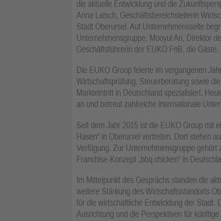
die aktuelle Entwicklung und die Zukunftsper
Anna Latsch, Geschäftsbereichsleiterin Wirts
Stadt Oberursel. Auf Unternehmensseite beg
Unternehmensgruppe, Mooyul An, Direktor d
Geschäftsführerin der EUKO FnB, die Gäste.
Die EUKO Group feierte im vergangenen Jahr 
Wirtschaftsprüfung, Steuerberatung sowie di
Markteintritt in Deutschland spezialisiert. H
an und betreut zahlreiche internationale Unt
Seit dem Jahr 2015 ist die EUKO Group mit 
Hasen“ in Oberursel vertreten. Dort stehen 
Verfügung. Zur Unternehmensgruppe gehört 
Franchise-Konzept „bbq.chicken“ in Deutschlan
Im Mittelpunkt des Gesprächs standen die a
weitere Stärkung des Wirtschaftsstandorts O
für die wirtschaftliche Entwicklung der Stadt. 
Ausrichtung und die Perspektiven für künftig