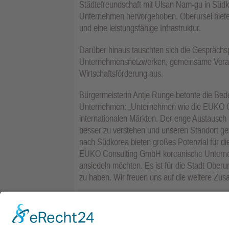
Städtefreundschaft mit Ulsan Nam-gu in Süd
Unternehmen hervorgehoben. Oberursel bietet
und eine leistungsfähige Infrastruktur.
Darüber hinaus tauschten sich die Gesprächs
Unternehmensnetzwerken, gemeinsame Verans
Wirtschaftsförderung aus.
Bürgermeisterin Antje Runge betonte die Bede
Unternehmen: „Unternehmen wie die EUKO Gr
internationalen Märkten. Der enge Austausch 
besser zu verstehen und unseren Standort ge
nach Südkorea bieten großes Potenzial für di
EUKO Consulting GmbH koreanische Unternehme
ansiedeln möchten. Es ist für die Stadt Oberu
zu haben. Wir freuen uns auf die weitere Zu
Mit dem Austausch mit der Generalkonsulin 
Oberursel ihre Aktivitäten zur Förderung inte
stärkt zugleich ihre Position als attraktiver St