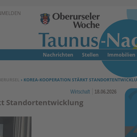
Zur Navigation springen ↓
NMELDEN
Zum Inhalt springen ↓
Nachrichten
Stellen
Immobilien
BERURSEL
› KOREA-KOOPERATION STÄRKT STANDORTENTWICKL
Wirtschaft
18.06.2026
kt Standortentwicklung