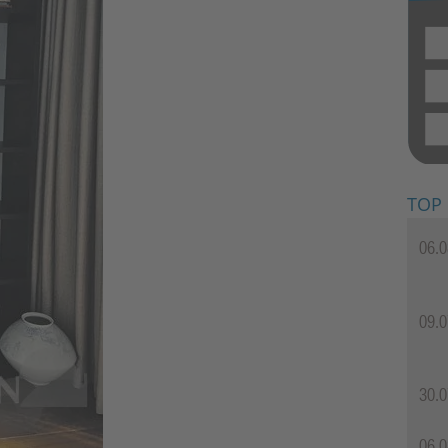
TOP
06.0
09.0
30.0
06.0