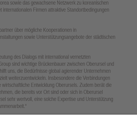
korea sowie das gewachsene Netzwerk zu koreanischen
 internationalen Firmen attraktive Standortbedingungen
partner über mögliche Kooperationen in
taltungen sowie Unterstützungsangebote der städtischen
utung des Dialogs mit international vernetzten
oup sind wichtige Brückenbauer zwischen Oberursel und
hilft uns, die Bedürfnisse global agierender Unternehmen
zielt weiterzuentwickeln. Insbesondere die Verbindungen
e wirtschaftliche Entwicklung Oberursels. Zudem berät die
n, die bereits vor Ort sind oder sich in Oberursel
rsel sehr wertvoll, eine solche Expertise und Unterstützung
sammenarbeit.“
und dem Besuch bei der EUKO Group setzt die Stadt
rnationaler Wirtschaftsbeziehungen konsequent fort und
andort für international tätige Unternehmen.