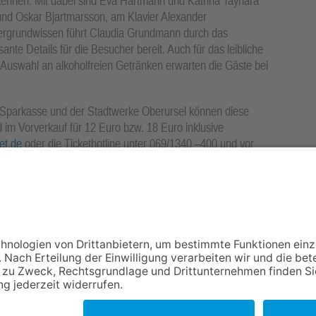
kennen. Mit dabei sind Eva Hartmann und Katrina Taynara
und Oskar Bjartmarsson, am Klavier Alexander
tergrundwissen führt Claudia Grundmann durch das
nte Details für die Besucher bereit. Auch für das leibliche
 Auswahl an alkoholfreien Getränken erwarten die Gäste bei
Sparkasse und der Stadtwerke Oberursel können diese
im Vorverkauf für 12 Euro bzw. 18 Euro inklusive
et.de
oder die Tickethotline unter 069/1340 –400 und vor
r an der Abendkasse erhältlich.
ww.ksfo.de
oder unter Telefon 06171-502268 erhältlich.
NACH OBEN
Impressum
Datenschutz
Netiquette
FAQ
AGB
Mediadaten
Copyright Taunus Nachrichten 2009 bis 2026