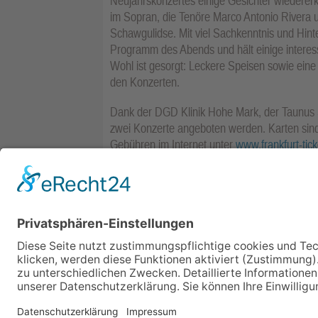
Neujahrskonzertes einige Gesichter wiederer
im Sopran, die Tenöre Marco Antonio Rivera 
Schawgulidse. Mit viel Sachkenntnis und Hin
Programm des Abends und hält einige interessa
Wohl ist gesorgt: Leckere Speisen sowie eine
den Konzerten.
Dank der DGD Klinik Hohe Mark, der Taunus 
zwei Konzerte angeboten werden. Karten sind 
Gebühren im Internet unter
www.frankfurt-tick
Ort im Ticketshop in der Kumeliusstraße 8 ode
Weitere Informationen sind im Internet unter
w