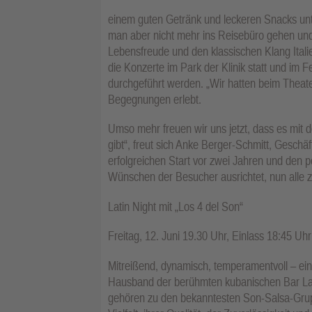
einem guten Getränk und leckeren Snacks unt
man aber nicht mehr ins Reisebüro gehen und
Lebensfreude und den klassischen Klang Ital
die Konzerte im Park der Klinik statt und im
durchgeführt werden. „Wir hatten beim Theater
Begegnungen erlebt.
Umso mehr freuen wir uns jetzt, dass es mit
gibt“, freut sich Anke Berger-Schmitt, Gesch
erfolgreichen Start vor zwei Jahren und den 
Wünschen der Besucher ausrichtet, nun alle zw
Latin Night mit „Los 4 del Son“
Freitag, 12. Juni 19.30 Uhr, Einlass 18:45 Uhr
Mitreißend, dynamisch, temperamentvoll – ein 
Hausband der berühmten kubanischen Bar La B
gehören zu den bekanntesten Son-Salsa-Grupp