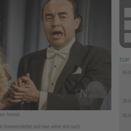
TOP
06.0
30.0
ranz Schmid
06.0
uen Sommernächte und man sehnt sich nach