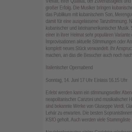
Vielfalt, ihrer Qualität, der Zuverlässigkeit 
großer Erfolg. Die Musiker bringen kubanisc
das Publikum mit kubanischem Son, Merengu
damit für eine ausgelassene Tanzstimmung. Na
kubanischer und lateinamerikanischer Musik. S
einer in ihrer Heimat sehr populären Variante
Improvisationen aktuelle Stimmungen oder An
komplett neues Stück verwandelt. Ihr Anspruch
machen, an das die Besucher auch noch nach
Italienischer Opernabend
Sonntag, 14. Juni 17 Uhr Einlass 16.15 Uhr
Erlebt werden kann ein stimmungsvoller Abend
neapolitanischer Canzoni und musikalischer 
sind bekannte Werke von Giuseppe Verdi, Gia
Lehár zu erwarten. Die besten Sopranistinn
KSfO geholt. Auch werden viele Stammgäste d