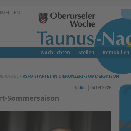
Zur Navigation springen ↓
NMELDEN
Zum Inhalt springen ↓
Nachrichten
Stellen
Immobilien
BERURSEL
› KSFO STARTET IN DIEKONZERT-SOMMERSAISON
Kultur
04.06.2026
ert-Sommersaison