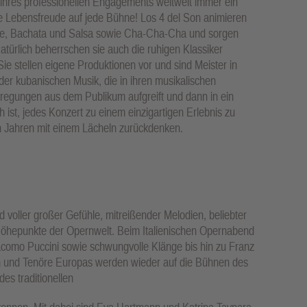
und ihres professionellen Engagements weltweit immer ein
he Lebensfreude auf jede Bühne! Los 4 del Son animieren
e, Bachata und Salsa sowie Cha-Cha-Cha und sorgen
türlich beherrschen sie auch die ruhigen Klassiker
ie stellen eigene Produktionen vor und sind Meister in
 der kubanischen Musik, die in ihren musikalischen
regungen aus dem Publikum aufgreift und dann in ein
 ist, jedes Konzert zu einem einzigartigen Erlebnis zu
 Jahren mit einem Lächeln zurückdenken.
 voller großer Gefühle, mitreißender Melodien, beliebter
Höhepunkte der Opernwelt. Beim Italienischen Opernabend
como Puccini sowie schwungvolle Klänge bis hin zu Franz
en und Tenöre Europas werden wieder auf die Bühnen des
es traditionellen