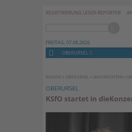
REGISTRIERUNG LESER-REPORTER
A
FREITAG, 07.08.2026
OBERURSEL
H
O
M
SIE BEFINDEN SICH HIER:
REGION
›
OBERURSEL
›
NACHRICHTEN
›
O
E
OBERURSEL
KSfO startet in dieKonz