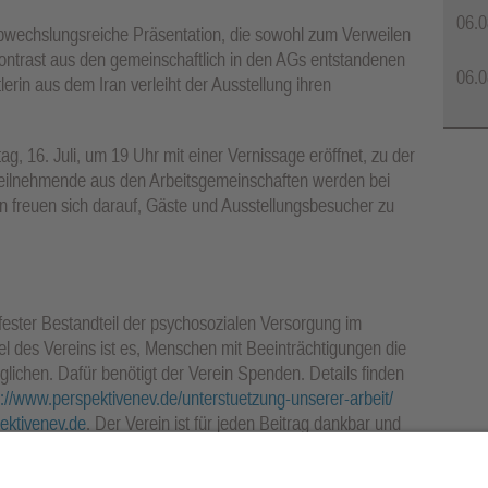
06.0
bwechslungsreiche Präsentation, die sowohl zum Verweilen
ontrast aus den gemeinschaftlich in den AGs entstandenen
06.0
erin aus dem Iran verleiht der Ausstellung ihren
, 16. Juli, um 19 Uhr mit einer Vernissage eröffnet, zu der
. Teilnehmende aus den Arbeitsgemeinschaften werden bei
en freuen sich darauf, Gäste und Ausstellungsbesucher zu
fester Bestandteil der psychosozialen Versorgung im
el des Vereins ist es, Menschen mit Beeinträchtigungen die
lichen. Dafür benötigt der Verein Spenden. Details finden
s://www.perspektivenev.de/unterstuetzung-unserer-arbeit/
ektivenev.de
. Der Verein ist für jeden Beitrag dankbar und
rechende Spendenbescheinigungen auszustellen. Allen
 der Aktion Mensch, der Share Value und der Heidehoff-