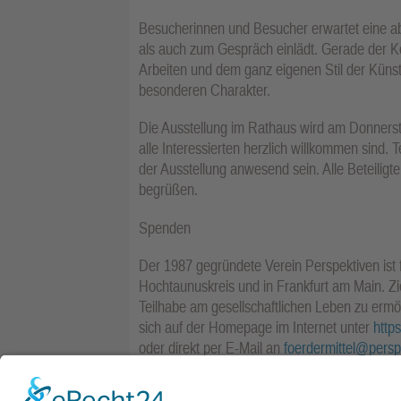
Besucherinnen und Besucher erwartet eine a
als auch zum Gespräch einlädt. Gerade der K
Arbeiten und dem ganz eigenen Stil der Künstl
besonderen Charakter.
Die Ausstellung im Rathaus wird am Donnerstag
alle Interessierten herzlich willkommen sind
der Ausstellung anwesend sein. Alle Beteiligt
begrüßen.
Spenden
Der 1987 gegründete Verein Perspektiven ist 
Hochtaunuskreis und in Frankfurt am Main. Zi
Teilhabe am gesellschaftlichen Leben zu ermög
sich auf der Homepage im Internet unter
http
oder direkt per E-Mail an
foerdermittel@persp
als gemeinnütziger Träger berechtigt, entsp
bisherigen Förderern und Stiftungen wie etwa