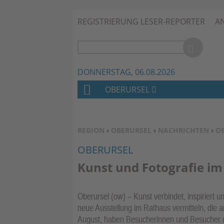
REGISTRIERUNG LESER-REPORTER
A
DONNERSTAG, 06.08.2026
OBERURSEL
H
O
M
SIE BEFINDEN SICH HIER:
REGION
›
OBERURSEL
›
NACHRICHTEN
›
O
E
OBERURSEL
Kunst und Fotografie i
Oberursel (ow) – Kunst verbindet, inspiriert 
neue Ausstellung im Rathaus vermitteln, die a
August, haben Besucherinnen und Besucher die