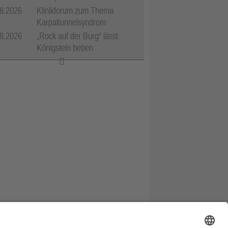
8.2026
Klinikforum zum Thema
Karpaltunnelsyndrom
8.2026
„Rock auf der Burg“ lässt
Königstein beben