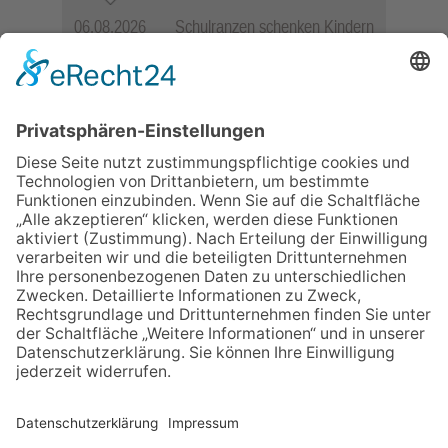
06.08.2026
Schulranzen schenken Kindern
einen guten Start
06.08.2026
„Freundschaft, das ist wie
Heimat“ – Lions-Präsident
Jürgen Rohrmann setzt auf
Gemeinschaft und Bewährtes
06.08.2026
„Rock auf der Burg“ lässt
Königstein beben
06.08.2026
Zwischen Fachwerk, Wein und
Musik: Erste Kronberger
Weinzeit begeistert die
Burgstadt
06.08.2026
Nachhaltigkeits-Akteure
vernetzen sich