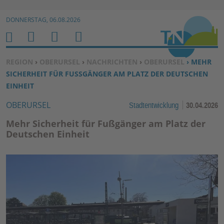
Zur Navigation springen ↓
DONNERSTAG, 06.08.2026
Zum Inhalt springen ↓
M
S
B
H
E
U
E
O
SIE BEFINDEN SICH HIER:
REGION
›
OBERURSEL
›
NACHRICHTEN
›
OBERURSEL
› MEHR
N
C
N
M
SICHERHEIT FÜR FUSSGÄNGER AM PLATZ DER DEUTSCHEN E
U
H
U
E
INHEIT
E
T
OBERURSEL
Stadtentwicklung
30.04.2026
N
Z
E
Mehr Sicherheit für Fußgänger am Platz der
R
Deutschen Einheit
F
U
N
K
TI
O
N