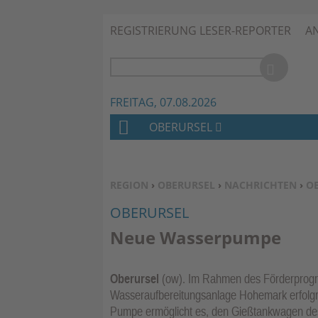
REGISTRIERUNG LESER-REPORTER
A
FREITAG, 07.08.2026
OBERURSEL
H
O
M
SIE BEFINDEN SICH HIER:
REGION
›
OBERURSEL
›
NACHRICHTEN
›
O
E
OBERURSEL
Neue Wasserpumpe
Oberursel
(ow). Im Rahmen des Förderprogr
Wasseraufbereitungsanlage Hohemark erfolg
Pumpe ermöglicht es, den Gießtankwagen de