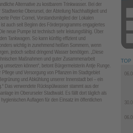
ndliche Alternative zu kostbarem Trinkwasser. Bei der
 Stadtwerke Oberursel, der Abteilung Nachhaltigkeit und
rte Peter Cornel, Vorstandsmitglied der Lokalen
l ist auch seit Beginn des Förderprogramms engagiertes
 Die neue Pumpe ist technisch sehr leistungsfähig. Über
n den Tankwagen. So kann künftig effizient und
onders wichtig in zunehmend heißen Sommern, wenn
rgen, jedoch selbst dringend Wasser benötigen. „Diese
 technischen Maßnahmen und guter Zusammenarbeit
TOP
ltag umsetzen können“, betont Bürgermeisterin Antje Runge.
 Pflege und Versorgung von Pflanzen im Stadtgebiet
06.0
r Begrünung und Abkühlung unserer Innenstadt bei – ein
g.“ Das verwendete Rückspülwasser stammt aus der
anlage im Oberurseler Stadtwald. Es fällt dort täglich als
 hygienischen Auflagen für den Einsatz im öffentlichen
30.0
06.0