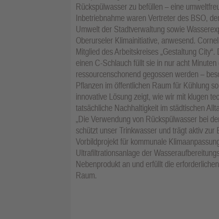
Rückspülwasser zu befüllen – eine umweltfreu
Inbetriebnahme waren Vertreter des BSO, der
Umwelt der Stadtverwaltung sowie Wasserexpe
Oberurseler Klimainitiative, anwesend. Corne
Mitglied des Arbeitskreises „Gestaltung City“.
einen C-Schlauch füllt sie in nur acht Minute
ressourcenschonend gegossen werden – bes
Pflanzen im öffentlichen Raum für Kühlung so
innovative Lösung zeigt, wie wir mit klugen
tatsächliche Nachhaltigkeit im städtischen Al
„Die Verwendung von Rückspülwasser bei der
schützt unser Trinkwasser und trägt aktiv zu
Vorbildprojekt für kommunale Klimaanpassun
Ultrafiltrationsanlage der Wasseraufbereitungs
Nebenprodukt an und erfüllt die erforderlichen
Raum.