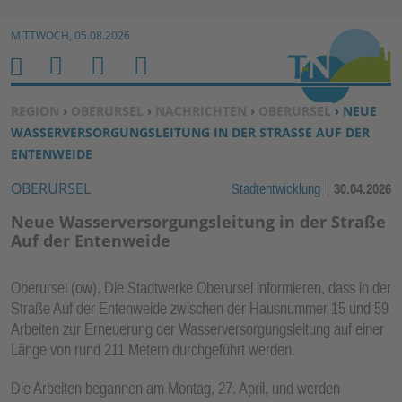
Zur Navigation springen ↓
MITTWOCH, 05.08.2026
Zum Inhalt springen ↓
M
S
B
H
E
U
E
O
SIE BEFINDEN SICH HIER:
REGION
›
OBERURSEL
›
NACHRICHTEN
›
OBERURSEL
› NEUE
N
C
N
M
WASSERVERSORGUNGSLEITUNG IN DER STRASSE AUF DER E
U
H
U
E
NTENWEIDE
E
T
OBERURSEL
Stadtentwicklung
30.04.2026
N
Z
E
Neue Wasserversorgungsleitung in der Straße
R
Auf der Entenweide
F
U
Oberursel (ow). Die Stadtwerke Oberursel informieren, dass in der
N
Straße Auf der Entenweide zwischen der Hausnummer 15 und 59
K
Arbeiten zur Erneuerung der Wasserversorgungsleitung auf einer
TI
Länge von rund 211 Metern durchgeführt werden.
O
Die Arbeiten begannen am Montag, 27. April, und werden
N