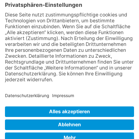
06.08.2026
„Rock auf der Burg“ lässt
Königstein beben
06.08.2026
Nachhaltigkeits-Akteure
vernetzen sich
06.08.2026
Strategien gegen Mental Load:
Gruppen-Coaching für Frauen
06.08.2026
Zwischen Fachwerk, Wein und
Musik: Erste Kronberger
Weinzeit begeistert die
Burgstadt
NACH OBEN
Impressum
Datenschutz
Netiquette
FAQ
AGB
Mediadaten
Copyright Taunus Nachrichten 2009 bis 2026