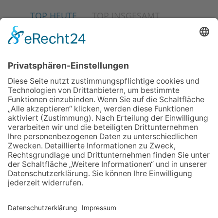
TOP HEUTE
TOP INSGESAMT
04.06.2026
Junge Musiker erringen Sieg
beim Mendelssohn-
Wettbewerb
02.07.2026
Jetzt für Kulturförderpreis
bewerben
13.05.2026
GEWINNSPIEL
23.07.2026
Partnerschaftsverein
Kronberg-Aberystwyth feiert
30-Jähriges
06.08.2026
„die 80er live“ – Die große
Stadiontour kommt nach
Frankfurt