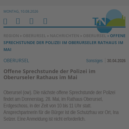
Zur Navigation springen ↓
MONTAG, 10.08.2026
Zum Inhalt springen ↓
M
S
B
H
E
U
E
O
SIE BEFINDEN SICH HIER:
REGION
›
OBERURSEL
›
NACHRICHTEN
›
OBERURSEL
› OFFENE
N
C
N
M
SPRECHSTUNDE DER POLIZEI IM OBERURSELER RATHAUS IM
U
H
U
E
MAI
E
T
OBERURSEL
Sonstiges
30.04.2026
N
Z
E
Offene Sprechstunde der Polizei im
R
Oberurseler Rathaus im Mai
F
U
Oberursel (ow). Die nächste offene Sprechstunde der Polizei
N
findet am Donnerstag, 28. Mai, im Rathaus Oberursel,
K
Erdgeschoss, in der Zeit von 10 bis 11 Uhr statt.
TI
Ansprechpartnerin für die Bürger ist die Schutzfrau vor Ort, Ina
Selzer. Eine Anmeldung ist nicht erforderlich.
O
N