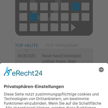
TOP HEUTE
TOP INSGESAMT
06.08.2026
Neuer NaturErlebnispfad
eröffnet: Kleine „Wald-
Detektive“ auf den Spuren der
Maus
06.08.2026
Baustellenführung führt auch in
die Zukunft der Stadt
Königstein
06.08.2026
Gewinnspiel zum Start ins
Schuljahr