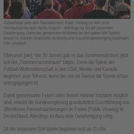
E
N
Fußballfieber unter dem Sternenhimmel: Public Viewing zur WM ist im
Hochtaunuskreis auch nachts möglich – allerdings nur mit der passenden
Genehmigung. Damit das gemeinsame Mitfiebern bei den späten WM-Spielen
erlaubt ist, müssen Veranstalter rechtzeitig eine Ausnahmegenehmigung beantragen.
Foto: Unsplash
Oberursel (ow). Vor 20 Jahren gab es das Sommermärchen, jetzt
soll der „Sommernachtstraum“ folgen. Denn die Spiele der
Fußball-Weltmeisterschaft in den USA, Mexiko und Kanada
beginnen zum Teil erst, wenn bei uns im Taunus die Sonne schon
untergegangen ist.
Damit gemeinsame Feiern unter freiem Himmel trotzdem möglich
sind, erlaubt die Bundesregierung grundsätzlich Durchführung von
öffentlichen Fernsehdarbietungen im Freien (Public Viewing) in
Deutschland. Allerdings ist dazu eine Genehmigung nötig.
34 der insgesamt 104 Spiele beginnen erst ab 21 Uhr