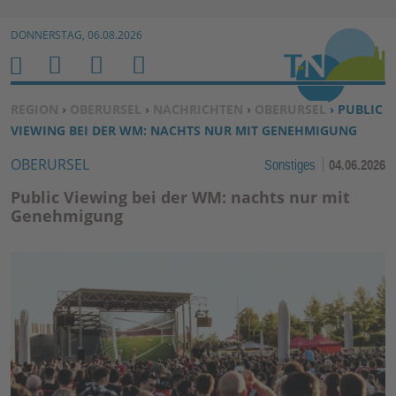
Zur Navigation springen ↓
DONNERSTAG, 06.08.2026
Zum Inhalt springen ↓
M
S
B
H
E
U
E
O
SIE BEFINDEN SICH HIER:
REGION
›
OBERURSEL
›
NACHRICHTEN
›
OBERURSEL
› PUBLIC
N
C
N
M
VIEWING BEI DER WM: NACHTS NUR MIT GENEHMIGUNG
U
H
U
E
OBERURSEL
Sonstiges
04.06.2026
E
T
N
Z
Public Viewing bei der WM: nachts nur mit
E
Genehmigung
R
F
U
N
K
TI
O
N