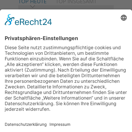
TOP HEUTE
TOP INSGESAMT
06.08.2026
Neuer NaturErlebnispfad
eröffnet: Kleine „Wald-
Detektive“ auf den Spuren der
Maus
06.08.2026
Baustellenführung führt auch in
die Zukunft der Stadt
Königstein
06.08.2026
Klinikforum zum Thema
Karpaltunnelsyndrom
06.08.2026
Gewinnspiel zum Start ins
Schuljahr
30.07.2026
Ganz Niederhöchstadt wird zur
Festmeile