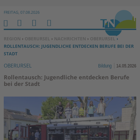
Zur Navigation springen ↓
FREITAG, 07.08.2026
Zum Inhalt springen ↓
M
S
B
H
E
U
E
O
SIE BEFINDEN SICH HIER:
REGION
›
OBERURSEL
›
NACHRICHTEN
›
OBERURSEL
›
N
C
N
M
ROLLENTAUSCH: JUGENDLICHE ENTDECKEN BERUFE BEI DER
U
H
U
E
STADT
E
T
OBERURSEL
Bildung
14.05.2026
N
Z
E
Rollentausch: Jugendliche entdecken Berufe
R
bei der Stadt
F
U
N
K
TI
O
N