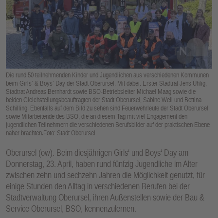
E
N
Die rund 50 teilnehmenden Kinder und Jugendlichen aus verschiedenen Kommunen
beim Girls’ & Boys’ Day der Stadt Oberursel. Mit dabei: Erster Stadtrat Jens Uhlig,
Stadtrat Andreas Bernhardt sowie BSO-Betriebsleiter Michael Maag sowie die
beiden Gleichstellungsbeauftragten der Stadt Oberursel, Sabine Weil und Bettina
Schilling. Ebenfalls auf dem Bild zu sehen sind Feuerwehrleute der Stadt Oberursel
sowie Mitarbeitende des BSO, die an diesem Tag mit viel Engagement den
jugendlichen Teilnehmern die verschiedenen Berufsbilder auf der praktischen Ebene
näher brachten.Foto: Stadt Oberursel
Oberursel (ow). Beim diesjährigen Girls‘ und Boys‘ Day am
Donnerstag, 23. April, haben rund fünfzig Jugendliche im Alter
zwischen zehn und sechzehn Jahren die Möglichkeit genutzt, für
einige Stunden den Alltag in verschiedenen Berufen bei der
Stadtverwaltung Oberursel, ihren Außenstellen sowie der Bau &
Service Oberursel, BSO, kennenzulernen.