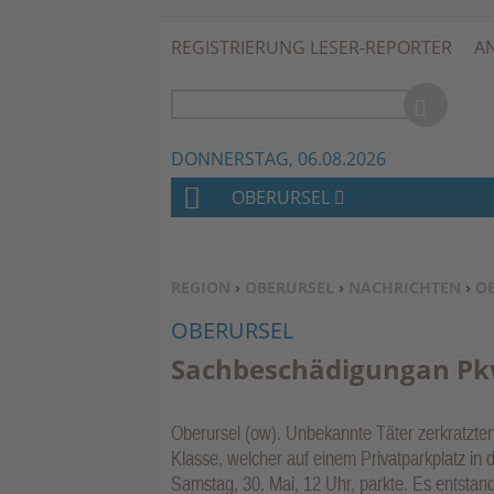
REGISTRIERUNG LESER-REPORTER
A
DONNERSTAG, 06.08.2026
OBERURSEL
H
O
M
SIE BEFINDEN SICH HIER:
REGION
›
OBERURSEL
›
NACHRICHTEN
›
O
E
OBERURSEL
Sachbeschädigungan Pkw
Oberursel (ow). Unbekannte Täter zerkratzte
Klasse, welcher auf einem Privatparkplatz in 
Samstag, 30. Mai, 12 Uhr, parkte. Es entsta