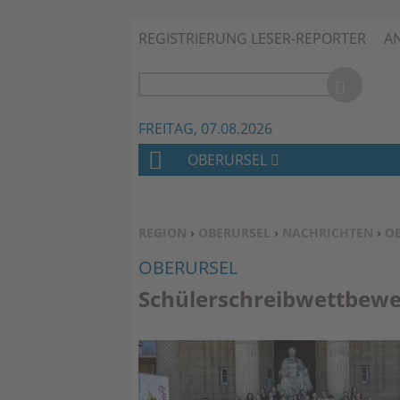
REGISTRIERUNG LESER-REPORTER
A
FREITAG, 07.08.2026
OBERURSEL
H
O
M
SIE BEFINDEN SICH HIER:
REGION
›
OBERURSEL
›
NACHRICHTEN
›
O
E
OBERURSEL
Schülerschreibwettbew