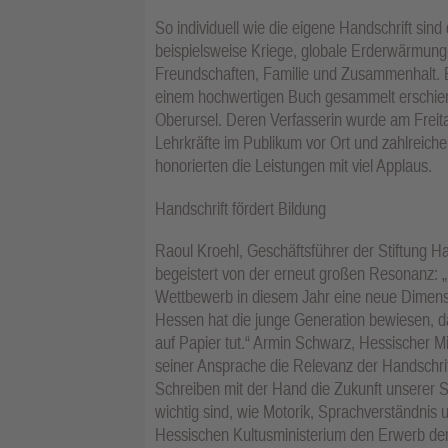
So individuell wie die eigene Handschrift sind
beispielsweise Kriege, globale Erderwärmun
Freundschaften, Familie und Zusammenhalt. E
einem hochwertigen Buch gesammelt erschiene
Oberursel. Deren Verfasserin wurde am Freit
Lehrkräfte im Publikum vor Ort und zahlreich
honorierten die Leistungen mit viel Applaus.
Handschrift fördert Bildung
Raoul Kroehl, Geschäftsführer der Stiftung H
begeistert von der erneut großen Resonanz: 
Wettbewerb in diesem Jahr eine neue Dimensi
Hessen hat die junge Generation bewiesen, das
auf Papier tut.“ Armin Schwarz, Hessischer Min
seiner Ansprache die Relevanz der Handschrift 
Schreiben mit der Hand die Zukunft unserer Sc
wichtig sind, wie Motorik, Sprachverständnis
Hessischen Kultusministerium den Erwerb der 