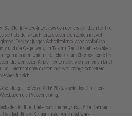
en Schüler in Video-Interviews von den ersten Ideen für ihre
s sie trotz der aktuell herausfordernden Zeiten mit viel
ngen. Drei der jungen Schreibtalente lasen schließlich
Henry und die Gegenwart. Im Talk mit Raoul Kroehl erzählten
ahrungen aus dem Unterricht. Leider kaum überraschend: Im
ssten die wenigsten Kinder heute noch, wie man einen Brief
 Im Unterricht entwickelten ihre Schützlinge schnell viel
rechen für sich.
-Sendung „The Voice Kids“ 2025, sowie das Streicher-
 Wiesbaden die Preisverleihung.
esbaden für ihre Briefe zum Thema „Zukunft“ im Rahmen
g Handschrift von Kultusminister Armin Schwarz
ien Waldorfschule Oberursel