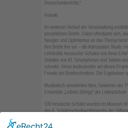
Deutschunterrichts.“
Festakt
Im weiteren Verlauf der Veranstaltung erzählt
persönlichen Briefe. Dabei offenbarte sich, das
Neugier und Optimismus an das Thema herangi
ihre Briefe live vor – die Adressaten: Noah, 
Lehrkräfte hessischer Schulen von ihren Erf
Zeitalter von KI, Smartphones und Tablets wü
schreibt. Umso bedeutender sei dieses Projekt.
Freude am Briefeschreiben. Die Ergebnisse sp
Musikalisch umrahmten Neo, Gewinner der TV
Ensemble „Leibniz-Strings“ der Leibnizschule
100 hessische Schüler wurden im Museum Wi
des 8. Schülerschreibwettbewerbs der Stiftun
ausgezeichnet – darunter auch Greta der Fre