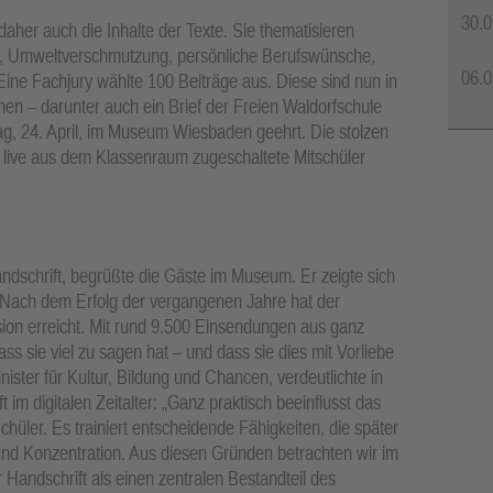
30.0
 daher auch die Inhalte der Texte. Sie thematisieren
g, Umweltverschmutzung, persönliche Berufswünsche,
06.0
ine Fachjury wählte 100 Beiträge aus. Diese sind nun in
n – darunter auch ein Brief der Freien Waldorfschule
ag, 24. April, im Museum Wiesbaden geehrt. Die stolzen
e live aus dem Klassenraum zugeschaltete Mitschüler
andschrift, begrüßte die Gäste im Museum. Er zeigte sich
„Nach dem Erfolg der vergangenen Jahre hat der
on erreicht. Mit rund 9.500 Einsendungen aus ganz
s sie viel zu sagen hat – und dass sie dies mit Vorliebe
ister für Kultur, Bildung und Chancen, verdeutlichte in
im digitalen Zeitalter: „Ganz praktisch beeinflusst das
hüler. Es trainiert entscheidende Fähigkeiten, die später
 und Konzentration. Aus diesen Gründen betrachten wir im
Handschrift als einen zentralen Bestandteil des