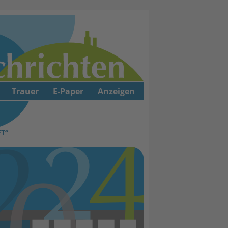
Trauer
E-Paper
Anzeigen
T“