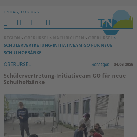
Zur Navigation springen ↓
FREITAG, 07.08.2026
Zum Inhalt springen ↓
M
S
B
H
E
U
E
O
SIE BEFINDEN SICH HIER:
REGION
›
OBERURSEL
›
NACHRICHTEN
›
OBERURSEL
›
N
C
N
M
SCHÜLERVERTRETUNG-INITIATIVEAM GO FÜR NEUE
U
H
U
E
SCHULHOFBÄNKE
E
T
OBERURSEL
Sonstiges
04.06.2026
N
Z
E
Schülervertretung-Initiativeam GO für neue
R
Schulhofbänke
F
U
N
K
TI
O
N