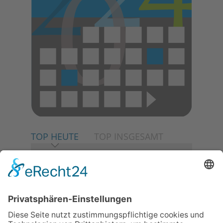
TOP HEUTE
TOP INSGESAMT
06.08.2026
Neuer NaturErlebnispfad
eröffnet: Kleine „Wald-
Detektive“ auf den Spuren der
Maus
06.08.2026
Baustellenführung führt auch in
die Zukunft der Stadt