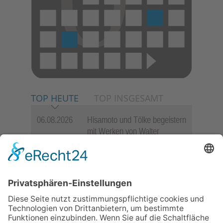
TOP HEUTE
TOP INSGESAMT
06.08.2026
Hisamoto und Tölke begeistern
mit Werken von Walter
Wachsmuth
30.07.2026
Ganz Niederhöchstadt wird zur
Festmeile
09.07.2026
Wasserampel steht auf Gelb:
Stadt ruft zum Wassersparen
auf
06.08.2026
Jugendchor Hochtaunus