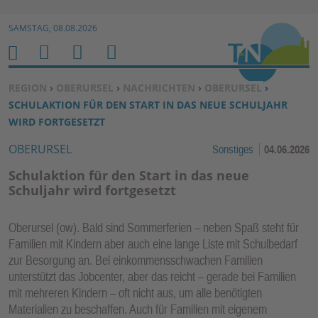
Zur Navigation springen ↓
SAMSTAG, 08.08.2026
Zum Inhalt springen ↓
M
S
B
H
E
U
E
O
SIE BEFINDEN SICH HIER:
REGION
›
OBERURSEL
›
NACHRICHTEN
›
OBERURSEL
›
N
C
N
M
SCHULAKTION FÜR DEN START IN DAS NEUE SCHULJAHR
U
H
U
E
WIRD FORTGESETZT
E
T
OBERURSEL
Sonstiges
04.06.2026
N
Z
E
Schulaktion für den Start in das neue
R
Schuljahr wird fortgesetzt
F
U
Oberursel (ow). Bald sind Sommerferien – neben Spaß steht für
N
Familien mit Kindern aber auch eine lange Liste mit Schulbedarf
K
zur Besorgung an. Bei einkommensschwachen Familien
TI
unterstützt das Jobcenter, aber das reicht – gerade bei Familien
mit mehreren Kindern – oft nicht aus, um alle benötigten
O
Materialien zu beschaffen. Auch für Familien mit eigenem
N