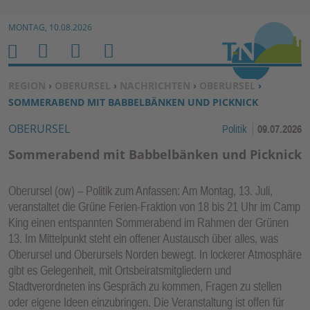
Zur Navigation springen ↓
MONTAG, 10.08.2026
Zum Inhalt springen ↓
M
S
B
H
E
U
E
O
SIE BEFINDEN SICH HIER:
REGION
›
OBERURSEL
›
NACHRICHTEN
›
OBERURSEL
›
N
C
N
M
SOMMERABEND MIT BABBELBÄNKEN UND PICKNICK
U
H
U
E
OBERURSEL
Politik
09.07.2026
E
T
N
Z
Sommerabend mit Babbelbänken und Picknick
E
R
Oberursel (ow) – Politik zum Anfassen: Am Montag, 13. Juli,
F
veranstaltet die Grüne Ferien-Fraktion von 18 bis 21 Uhr im Camp
U
King einen entspannten Sommerabend im Rahmen der Grünen
N
13. Im Mittelpunkt steht ein offener Austausch über alles, was
K
Oberursel und Oberursels Norden bewegt. In lockerer Atmosphäre
TI
gibt es Gelegenheit, mit Ortsbeiratsmitgliedern und
Stadtverordneten ins Gespräch zu kommen, Fragen zu stellen
O
oder eigene Ideen einzubringen. Die Veranstaltung ist offen für
N