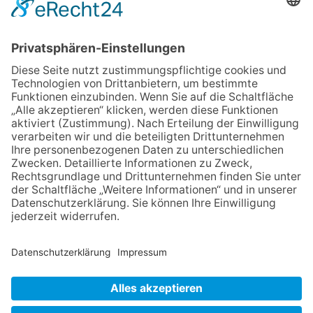
02.07.2026
Jetzt für Kulturförderpreis
bewerben
04.06.2026
Junge Musiker erringen Sieg
beim Mendelssohn-
Wettbewerb
23.07.2026
Partnerschaftsverein
Kronberg-Aberystwyth feiert
30-Jähriges
06.08.2026
„Die Globale Märchenstraße“:
Workshopreihe in der
Stadtbücherei
13.05.2026
GEWINNSPIEL
NACH OBEN