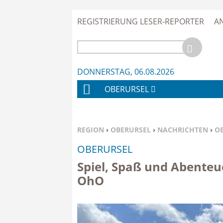
REGISTRIERUNG LESER-REPORTER
A
DONNERSTAG, 06.08.2026
OBERURSEL
H
O
M
SIE BEFINDEN SICH HIER:
REGION
›
OBERURSEL
›
NACHRICHTEN
›
O
E
OBERURSEL
Spiel, Spaß und Abenteu
OhO