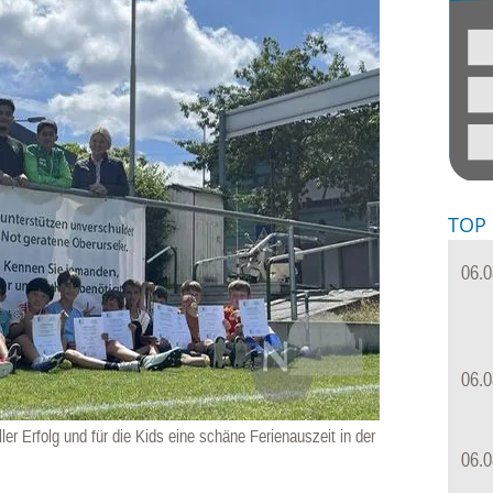
TOP
06.0
06.0
er Erfolg und für die Kids eine schäne Ferienauszeit in der
06.0