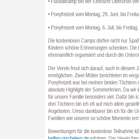
• Fußballcamp bei der Eintracht Oberursel vom
• Ponyfreizeit vom Montag, 29. Juni, bis Freitag
• Ponyfreizeit vom Montag, 6. Juli, bis Freitag, 
Die kostenlosen Camps dürfen nicht nur Spa
Kindern schöne Erinnerungen schenken. Die P
ehrenamtlich organisiert und durch die Unter
Der Verein freut sich darauf, auch in diesem
ermöglichen. Zwei Mütter berichteten im verg
Ponyfreizeit war bei meinen beiden Töchtern r
absolute Highlight der Sommerferien. Da wir
für unsere Familie besonders viel. Dafür bin 
drei Töchtern bin ich oft auf mich allein gestel
Angeboten. Umso dankbarer bin ich für die U
Familien wie unserer so schöne Momente ermö
Bewerbungen für die kostenlose Teilnahme kön
helfen-orschelern.de
erfolgen. Der Verein freu