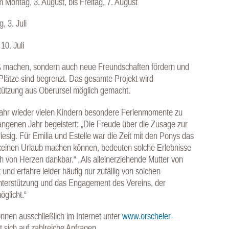
 Montag, 3. August, bis Freitag, 7. August
, 3. Juli
10. Juli
ß machen, sondern auch neue Freundschaften fördern und
lätze sind begrenzt. Das gesamte Projekt wird
stützung aus Oberursel möglich gemacht.
 Jahr wieder vielen Kindern besondere Ferienmomente zu
angenen Jahr begeistert: „Die Freude über die Zusage zur
iesig. Für Emilia und Estelle war die Zeit mit den Ponys das
 keinen Urlaub machen können, bedeuten solche Erlebnisse
ich von Herzen dankbar.“ „Als alleinerziehende Mutter von
lt und erfahre leider häufig nur zufällig von solchen
nterstützung und das Engagement des Vereins, der
glicht.“
nen ausschließlich im Internet unter
www.orscheler-
t sich auf zahlreiche Anfragen..