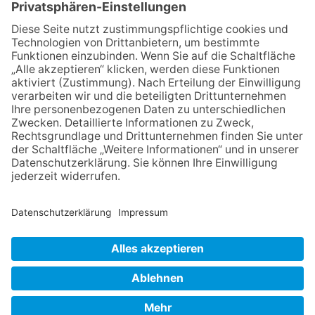
04.06.2026
Junge Musiker erringen Sieg
beim Mendelssohn-
Wettbewerb
23.07.2026
Partnerschaftsverein
Kronberg-Aberystwyth feiert
30-Jähriges
13.05.2026
GEWINNSPIEL
06.08.2026
„Die Globale Märchenstraße“:
Workshopreihe in der
Stadtbücherei
NACH OBEN
Impressum
Datenschutz
Netiquette
FAQ
AGB
Mediadaten
Copyright Taunus Nachrichten 2009 bis 2026