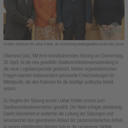
E
N
Großes Vertrauen für Lothar Köhler, der einstimmig wiedergewählt wurde.Foto: privat
Oberursel (sis). Mit ihrer konstituierenden Sitzung am Donnerstag,
30. April, ist die neu gewählte Stadtverordnetenversammlung in
die neue Legislaturperiode gestartet. Neben organisatorischen
Fragen standen insbesondere personelle Entscheidungen im
Mittelpunkt, die den Rahmen für die künftige politische Arbeit
setzen.
Zu Beginn der Sitzung wurde Lothar Köhler erneut zum
Stadtverordnetenvorsteher gewählt. Die Wahl erfolgte einstimmig.
Damit übernimmt er weiterhin die Leitung der Sitzungen und
verantwortet den geordneten Ablauf der parlamentarischen Arbeit.
In seinen einleitenden Worten hob er die gestiegene Vielfalt