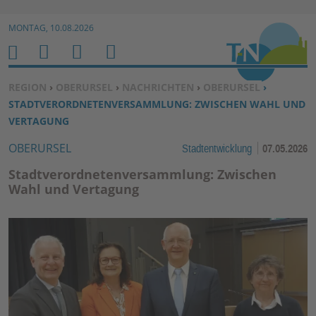
Zur Navigation springen ↓
MONTAG, 10.08.2026
Zum Inhalt springen ↓
M
S
B
H
E
U
E
O
SIE BEFINDEN SICH HIER:
REGION
›
OBERURSEL
›
NACHRICHTEN
›
OBERURSEL
›
N
C
N
M
STADTVERORDNETENVERSAMMLUNG: ZWISCHEN WAHL UND
U
H
U
E
VERTAGUNG
E
T
OBERURSEL
Stadtentwicklung
07.05.2026
N
Z
E
Stadtverordnetenversammlung: Zwischen
R
Wahl und Vertagung
F
U
N
K
TI
O
N