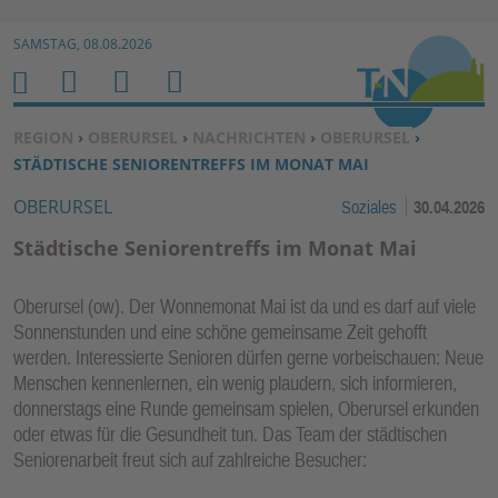
Zur Navigation springen ↓
SAMSTAG, 08.08.2026
Zum Inhalt springen ↓
M
S
B
H
E
U
E
O
SIE BEFINDEN SICH HIER:
REGION
›
OBERURSEL
›
NACHRICHTEN
›
OBERURSEL
›
N
C
N
M
STÄDTISCHE SENIORENTREFFS IM MONAT MAI
U
H
U
E
OBERURSEL
Soziales
30.04.2026
E
T
N
Z
Städtische Seniorentreffs im Monat Mai
E
R
Oberursel (ow). Der Wonnemonat Mai ist da und es darf auf viele
F
Sonnenstunden und eine schöne gemeinsame Zeit gehofft
U
werden. Interessierte Senioren dürfen gerne vorbeischauen: Neue
N
Menschen kennenlernen, ein wenig plaudern, sich informieren,
K
donnerstags eine Runde gemeinsam spielen, Oberursel erkunden
TI
oder etwas für die Gesundheit tun. Das Team der städtischen
Seniorenarbeit freut sich auf zahlreiche Besucher:
O
N