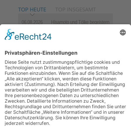
TOP HEUTE
TOP INSGESAMT
06.08.2026
Hisamoto und Tölke begeistern
mit Werken von Walter
Wachsmuth
09.07.2026
Wasserampel steht auf Gelb:
Stadt ruft zum Wassersparen
auf
30.07.2026
Ganz Niederhöchstadt wird zur
Festmeile
12.05.2026
Zweisprachige Lesung im 7.
Himmel: Vom Geschenk zum
60. Geburtstag zur Autoren-
Karriere
10.05.2026
Hauptamtlicher CDU-Stadtrat
für Friedrichsdorf?