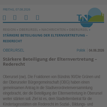
Zur Navigation springen ↓
FREITAG, 07.08.2026
Zum Inhalt springen ↓
M
S
B
H
E
U
E
O
SIE BEFINDEN SICH HIER:
REGION
›
OBERURSEL
›
NACHRICHTEN
›
OBERURSEL
›
N
C
N
M
STÄRKERE BETEILIGUNG DER ELTERNVERTRETUNG –
U
H
U
E
REDERECHT
E
T
OBERURSEL
Politik
04.06.2026
N
Z
E
Stärkere Beteiligung der Elternvertretung –
R
Rederecht
F
U
Oberursel (ow). Die Fraktionen von Bündnis 90/Die Grünen und
N
der Oberurseler Bürgergemeinschaft (OBG) haben einen
K
gemeinsamen Antrag in die Stadtverordnetenversammlung
TI
eingebracht, der die Beteiligung der Elternvertretung in Oberursel
weiter stärken soll. Ziel ist es, dem Stadtelternbeirat für die
O
Kindertagesstätten ein Rederecht im Sozial-, Bildungs- und
N