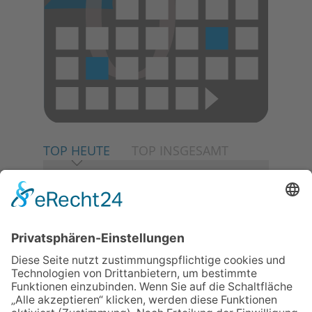
TOP HEUTE
TOP INSGESAMT
06.08.2026
Neuer NaturErlebnispfad
eröffnet: Kleine „Wald-
Detektive“ auf den Spuren der
Maus
06.08.2026
Baustellenführung führt auch in
die Zukunft der Stadt
Königstein
06.08.2026
Klinikforum zum Thema