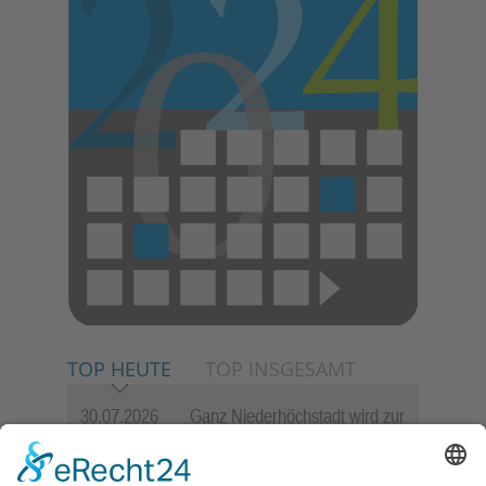
TOP HEUTE
TOP INSGESAMT
30.07.2026
Ganz Niederhöchstadt wird zur
Festmeile
06.08.2026
Jugendchor Hochtaunus