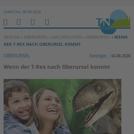
Zur Navigation springen ↓
SAMSTAG, 08.08.2026
Zum Inhalt springen ↓
M
S
B
H
E
U
E
O
SIE BEFINDEN SICH HIER:
REGION
›
OBERURSEL
›
NACHRICHTEN
›
OBERURSEL
› WENN
N
C
N
M
DER T-REX NACH OBERURSEL KOMMT
U
H
U
E
OBERURSEL
Sonstiges
04.06.2026
E
T
N
Z
Wenn der T-Rex nach Oberursel kommt
E
R
F
U
N
K
TI
O
N