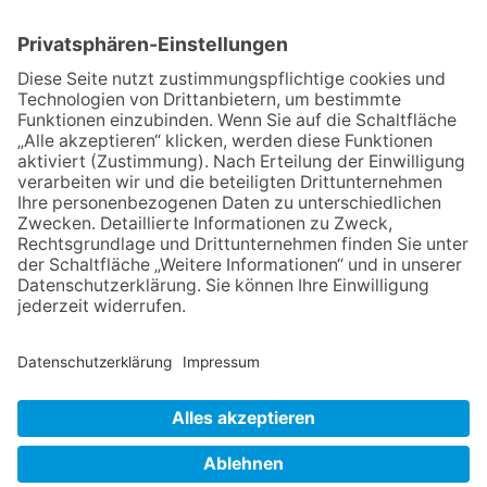
präsentiert sein neues
Programm „Changes“
06.08.2026
Hisamoto und Tölke begeistern
mit Werken von Walter
Wachsmuth
23.07.2026
Zwischen Fachwerk, Wein und
Sommerabend: Der Rettershof
lädt wieder zum Weinfest ein
09.07.2026
Wasserampel steht auf Gelb:
Stadt ruft zum Wassersparen
auf
NACH OBEN
Impressum
Datenschutz
Netiquette
FAQ
AGB
Mediadaten