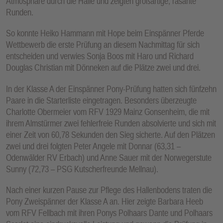
Atmosphäre durch die Halle und zeigten großartige, rasante
Runden.
So konnte Heiko Hammann mit Hope beim Einspänner Pferde
Wettbewerb die erste Prüfung an diesem Nachmittag für sich
entscheiden und verwies Sonja Boos mit Haro und Richard
Douglas Christian mit Dönneken auf die Plätze zwei und drei.
In der Klasse A der Einspänner Pony-Prüfung hatten sich fünfzehn
Paare in die Starterliste eingetragen. Besonders überzeugte
Charlotte Obermeier vom RFV 1929 Mainz Gonsenheim, die mit
ihrem Almstürmer zwei fehlerfreie Runden absolvierte und sich mit
einer Zeit von 60,78 Sekunden den Sieg sicherte. Auf den Plätzen
zwei und drei folgten Peter Angele mit Donnar (63,31 –
Odenwälder RV Erbach) und Anne Sauer mit der Norwegerstute
Sunny (72,73 – PSG Kutscherfreunde Mellnau).
Nach einer kurzen Pause zur Pflege des Hallenbodens traten die
Pony Zweispänner der Klasse A an. Hier zeigte Barbara Heeb
vom RFV Fellbach mit ihren Ponys Polhaars Dante und Polhaars