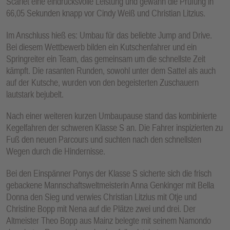
Scarlet eine eindrucksvolle Leistung und gewann die Prüfung in
66,05 Sekunden knapp vor Cindy Weiß und Christian Litzius.
Im Anschluss hieß es: Umbau für das beliebte Jump and Drive.
Bei diesem Wettbewerb bilden ein Kutschenfahrer und ein
Springreiter ein Team, das gemeinsam um die schnellste Zeit
kämpft. Die rasanten Runden, sowohl unter dem Sattel als auch
auf der Kutsche, wurden von den begeisterten Zuschauern
lautstark bejubelt.
Nach einer weiteren kurzen Umbaupause stand das kombinierte
Kegelfahren der schweren Klasse S an. Die Fahrer inspizierten zu
Fuß den neuen Parcours und suchten nach den schnellsten
Wegen durch die Hindernisse.
Bei den Einspänner Ponys der Klasse S sicherte sich die frisch
gebackene Mannschaftsweltmeisterin Anna Genkinger mit Bella
Donna den Sieg und verwies Christian Litzius mit Otje und
Christine Bopp mit Nena auf die Plätze zwei und drei. Der
Altmeister Theo Bopp aus Mainz belegte mit seinem Namondo