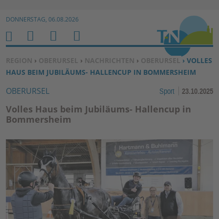
Zur Navigation springen ↓
DONNERSTAG, 06.08.2026
Zum Inhalt springen ↓
M
S
B
H
E
U
E
O
SIE BEFINDEN SICH HIER:
REGION
›
OBERURSEL
›
NACHRICHTEN
›
OBERURSEL
› VOLLES
N
C
N
M
HAUS BEIM JUBILÄUMS- HALLENCUP IN BOMMERSHEIM
U
H
U
E
OBERURSEL
Sport
23.10.2025
E
T
N
Z
Volles Haus beim Jubiläums- Hallencup in
E
Bommersheim
R
F
U
N
K
TI
O
N