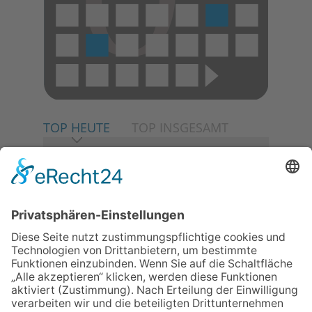
TOP HEUTE
TOP INSGESAMT
06.08.2026
Neuer NaturErlebnispfad
eröffnet: Kleine „Wald-
Detektive“ auf den Spuren der
Maus
06.08.2026
Baustellenführung führt auch in
die Zukunft der Stadt
Königstein
06.08.2026
Gewinnspiel zum Start ins
Schuljahr
06.08.2026
Klinikforum zum Thema