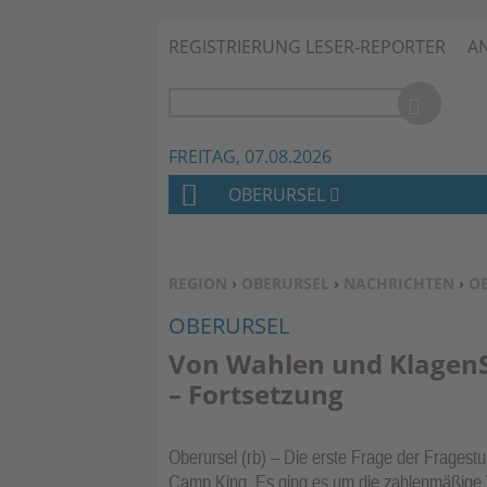
REGISTRIERUNG LESER-REPORTER
A
FREITAG, 07.08.2026
OBERURSEL
H
O
M
SIE BEFINDEN SICH HIER:
REGION
›
OBERURSEL
›
NACHRICHTEN
›
O
E
OBERURSEL
Von Wahlen und Klagen
– Fortsetzung
Oberursel (rb) – Die erste Frage der Frages
Camp King. Es ging es um die zahlenmäßige V