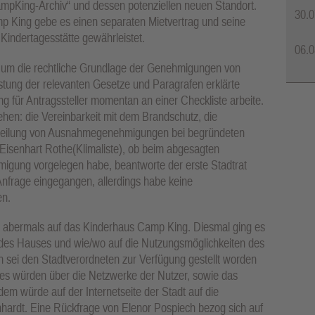
mpKing-Archiv“ und dessen potenziellen neuen Standort.
30.0
mp King gebe es einen separaten Mietvertrag und seine
indertagesstätte gewährleistet.
06.0
es um die rechtliche Grundlage der Genehmigungen von
stung der relevanten Gesetze und Paragrafen erklärte
 für Antragssteller momentan an einer Checkliste arbeite.
hen: die Vereinbarkeit mit dem Brandschutz, die
rteilung von Ausnahmegenehmigungen bei begründeten
Eisenhart Rothe(Klimaliste), ob beim abgesagten
gung vorgelegen habe, beantworte der erste Stadtrat
Anfrage eingegangen, allerdings habe keine
en.
 abermals auf das Kinderhaus Camp King. Diesmal ging es
 des Hauses und wie/wo auf die Nutzungsmöglichkeiten des
sei den Stadtverordneten zur Verfügung gestellt worden
es würden über die Netzwerke der Nutzer, sowie das
em würde auf der Internetseite der Stadt auf die
ardt. Eine Rückfrage von Elenor Pospiech bezog sich auf