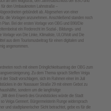
ch an den Magistrat, den Jahresabschluss der BSO und
 für den Umbauknoten Lahnstraße –
bgeordneten gebündelt ab. Abgesehen von einer
afür, die Vorlagen anzunehmen. Anschließend standen noch
m Plan. Bei der ersten Vorlage von OBG und B90/Die
ternbeirat ein Rederecht im Sozial-, Bildungs- und
 Vorlage von Die Linke, Klimaliste, ULO/Volt und Die
tel aus dem Tourismusbeitrag für einen digitalen und
timmig angenommen.
erordneten noch mit einem Dringlichkeitsantrag der OBG zum
ngsversteigerung. Zu dem Thema sprach Steffen Veiga
i der Stadt vorschlagen, sich im Rahmen einer im Juli
tückes in der Nassauer Straße 29 mit einem Gebot zu
haushälfte, sondern um die langfristige
. „Mit dem Erwerb des Grundstückes würde die Stadt
 so Veiga Gennert. Bürgermeisterin Runge widersprach
her und stadtplanerischer Sicht betrachtet, gebe es für die