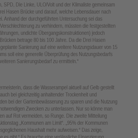
, SPD, Die Linke, ULO/Volt und der Klimaliste gemeinsam
 Drei Hasen Brücke und darauf, welche Lebensdauer nach
i. Anhand der durchgeführten Untersuchung sei das
Verschlechterung zu verhindern, müssten die festgestellten
ährungen, undichte Übergangskonstruktionen) jedoch
Brücken betrage 80 bis 100 Jahre. Da die Drei Hasen
ll geplante Sanierung auf eine weitere Nutzungsdauer von 15
ums soll eine generelle Überprüfung des Nutzungsbedarfs
iteren Sanierungsbedarf zu ermitteln.“
meisterin, dass die Wasserampel aktuell auf Gelb gestellt
uch bei gleichzeitig anhaltender Trockenheit und
bunden bei der Gartenbewässerung zu sparen und die Nutzung
 notwendigen Zwecken zu unterlassen. Nur so könne man
en auf Rot vermeiden, so Runge. Die zweite Mitteilung
m Aktionstag „Kommunen am Limit“. „95% der Kommunen
sgeglichenen Haushalt mehr aufweisen.“ Das zeige,
es gibt.“ Es brauche eine verlässliche Finanzierung