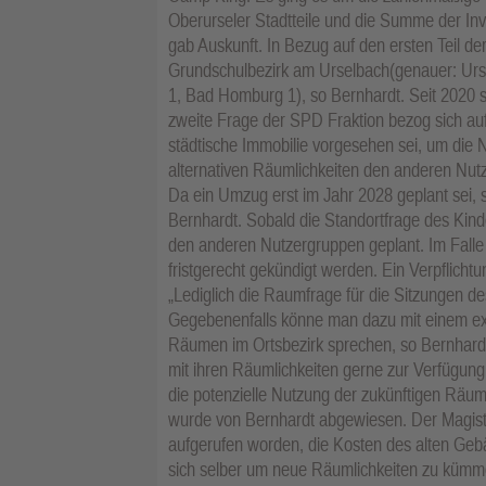
Oberurseler Stadtteile und die Summe der Inv
gab Auskunft. In Bezug auf den ersten Teil d
Grundschulbezirk am Urselbach(genauer: Ur
1, Bad Homburg 1), so Bernhardt. Seit 2020 
zweite Frage der SPD Fraktion bezog sich au
städtische Immobilie vorgesehen sei, um di
alternativen Räumlichkeiten den anderen Nutz
Da ein Umzug erst im Jahr 2028 geplant sei, s
Bernhardt. Sobald die Standortfrage des Kind
den anderen Nutzergruppen geplant. Im Falle
fristgerecht gekündigt werden. Ein Verpflicht
„Lediglich die Raumfrage für die Sitzungen d
Gegebenenfalls könne man dazu mit einem ext
Räumen im Ortsbezirk sprechen, so Bernhardt.
mit ihren Räumlichkeiten gerne zur Verfügun
die potenzielle Nutzung der zukünftigen Räumli
wurde von Bernhardt abgewiesen. Der Magist
aufgerufen worden, die Kosten des alten Geb
sich selber um neue Räumlichkeiten zu kümme