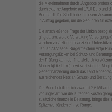
die Mieteinnahmen durch „Angebote profession
durch externe Angebote auf 1710 Euro und d
Bernhardt. Die Stadt habe in diesem Zusamm
in Auftrag gegeben, um die Gebühren für exter
Die anschließende Frage der Linken bezog si
ging darum, wo die Verwaltung Versorgungsl
welchen zusätzlichen finanziellen Unterstütz
Januar 2027 sehe. Bürgermeisterin Antje Run
Versorgungslücken bei Schutz- und Beratungs
der Prüfung kann der finanzielle Unterstützun
Mauczok(Die Linke), inwieweit sich der Magis
Gegenfinanzierung durch das Land eingebrach
ausreichendes Netz an Schutz- und Beratungss
Der Bund beteilige sich zwar mit 2,6 Milliard
vor ungeklärt, wie die laufenden Kosten gere
zusätzliche finanzielle Belastung, bringe dies 
Spitzenverbänden ein, so Runge.