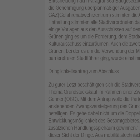
Entscheidung nach Paragraf 36a Baugesetzbu
die Genehmigung überplanmäßiger Ausgaben
GAZ(Gefahrenabwehrzentrum) stimmten die A
Enthaltung stimmten alle Stadtverordneten d
einige Vorlagen aus den Ausschüssen auf de
Grünen ging es um die Forderung, dem Stadtel
Kulturausschuss einzuräumen. Auch die zweite
Grünen, bei der es um die Verwendung der Mit
barrierefreien Stadtführer ging, wurde eins
Dringlichkeitsantrag zum Abschluss
Zu guter Letzt beschäftigten sich die Stadtv
Thema Grundstückskauf im Rahmen einer Zwa
Gennert(OBG). Mit dem Antrag wolle die Parte
anstehenden Zwangsversteigerung des Grunds
beteiligen. Es gehe dabei nicht um die Doppel
Entwicklungsmöglichkeit des Gesamtgebietes
zusätzlichen Handlungsspielraum gewinnen.“,
dieser Sicht der Dinge. Aus mobilitätstechnisc