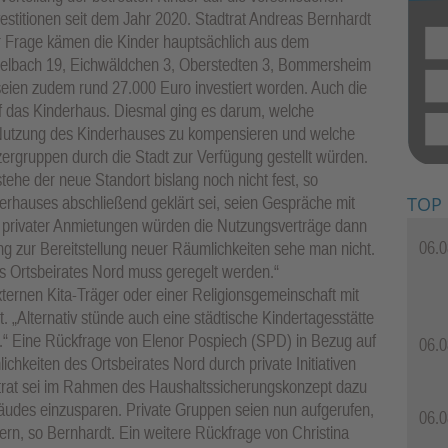
estitionen seit dem Jahr 2020. Stadtrat Andreas Bernhardt
er Frage kämen die Kinder hauptsächlich aus dem
selbach 19, Eichwäldchen 3, Oberstedten 3, Bommersheim
seien zudem rund 27.000 Euro investiert worden. Auch die
f das Kinderhaus. Diesmal ging es darum, welche
e Nutzung des Kinderhauses zu kompensieren und welche
ergruppen durch die Stadt zur Verfügung gestellt würden.
tehe der neue Standort bislang noch nicht fest, so
TOP
erhauses abschließend geklärt sei, seien Gespräche mit
 privater Anmietungen würden die Nutzungsverträge dann
06.0
ung zur Bereitstellung neuer Räumlichkeiten sehe man nicht.
es Ortsbeirates Nord muss geregelt werden.“
ernen Kita-Träger oder einer Religionsgemeinschaft mit
 „Alternativ stünde auch eine städtische Kindertagesstätte
g.“ Eine Rückfrage von Elenor Pospiech (SPD) in Bezug auf
06.0
chkeiten des Ortsbeirates Nord durch private Initiativen
rat sei im Rahmen des Haushaltssicherungskonzept dazu
äudes einzusparen. Private Gruppen seien nun aufgerufen,
06.0
rn, so Bernhardt. Ein weitere Rückfrage von Christina