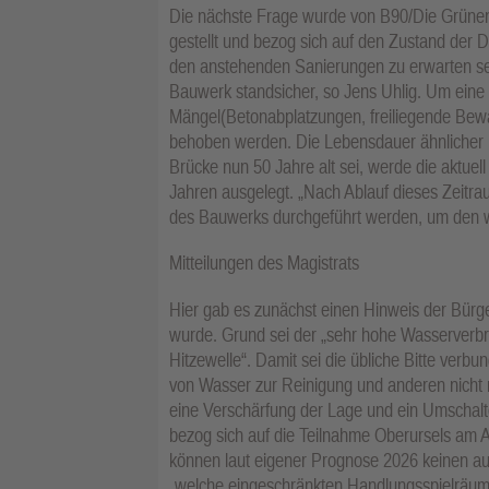
Die nächste Frage wurde von B90/Die Grünen
gestellt und bezog sich auf den Zustand der
den anstehenden Sanierungen zu erwarten se
Bauwerk standsicher, so Jens Uhlig. Um eine 
Mängel(Betonabplatzungen, freiliegende Bew
behoben werden. Die Lebensdauer ähnlicher 
Brücke nun 50 Jahre alt sei, werde die aktue
Jahren ausgelegt. „Nach Ablauf dieses Zeitra
des Bauwerks durchgeführt werden, um den we
Mitteilungen des Magistrats
Hier gab es zunächst einen Hinweis der Bürger
wurde. Grund sei der „sehr hohe Wasserverbra
Hitzewelle“. Damit sei die übliche Bitte ver
von Wasser zur Reinigung und anderen nicht
eine Verschärfung der Lage und ein Umschalt
bezog sich auf die Teilnahme Oberursels a
können laut eigener Prognose 2026 keinen au
„welche eingeschränkten Handlungsspielräume 