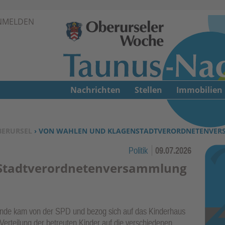
Zur Navigation springen ↓
NMELDEN
Zum Inhalt springen ↓
Nachrichten
Stellen
Immobilien
BERURSEL
› VON WAHLEN UND KLAGENSTADTVERORDNETENVER
Politik
09.07.2026
Stadtverordnetenversammlung
tunde kam von der SPD und bezog sich auf das Kinderhaus
erteilung der betreuten Kinder auf die verschiedenen