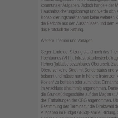
kommunaler Aufgaben. Jedoch handele der Mag
Haushaltssicherungskonzept und werde sich a
Konsolidierungsmaßnahmen keine weiteren Ku
die Berichte aus den Ausschüssen und dem Ma
das Protokoll der Sitzung.
Weitere Themen und Vorlagen
Gegen Ende der Sitzung stand noch das Th
Hochtaunus (VHT), Infrastrukturkostenbeitra
Hehner(Initiative bezahlbares Oberursel). Zw
Oberursel keine Stadt mit Sonderstatus und s
bekannt und müsse nun in höhere Instanzen k
Kosten“ zu befreien oder zumindest Einnahm
im Anschluss einstimmig angenommen. Danach
die Grundstücksgeschäfte auf den Magistrat. 
drei Enthaltungen der OBG angenommen. Übe
Bestimmung des Termins für die Direktwahl 
Ausgaben im Budget GB50(Familie, Bildung, S