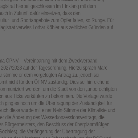
istrat hierbei geschlossen im Einklang mit dem
uch in Zukunft dafür einsetzen, dass den
ltur- und Sportangebote zum Opfer fallen, so Runge. Für
gistrat verwies Lothar Köhler aus zeitlichen Gründen auf
ema ÖPNV – Vereinbarung mit dem Zweckverband
g 2027/2028 auf der Tagesordnung. Hierzu sprach Marc
ar stimme er dem vorgelegten Antrag zu, jedoch sei
omit nicht für den ÖPNV zuständig. Dies sei hinreichend
ommuniziert werden, um die Stadt von den „unberechtigten
en aus Ticketverkäufen zu bekommen. Die Vorlage wurde
 ging es noch um die Übertragung der Zuständigkeit für
Auch diese wurde mit einer Nein-Stimme der Klimaliste und
r die Änderung des Wasserkonzessionsvertrags, die
des Bürgermeisters, den Beschluss der überplanmäßigen
oziales), die Verlängerung der Übertragung der