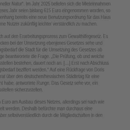
eller Natur“. Im Jahr 2025 beliefen sich die Mieteinnahmen
ieses Jahr seien bislang 615 Euro eingenommen worden, so
enhang bereits eine neue Benutzungsordnung für das Haus
ne Nutzer zukünftig leichter verständlich zu machen.
ch auf den Erarbeitungsprozess zum Gewalthilfegesetz. Es
ücken bei der Umsetzung ebenjenes Gesetzes sehe und
ungsbedarf die Stadt für die Umsetzung des Gesetzes ab
ge beantwortete die Frage. „Die Prüfung, ob und welche
stellen bestehen, dauert noch an. […] Erst nach Abschluss
gsbedarf beziffert werden.“ Auf eine Rückfrage von Doris
trat über den deutschen/hessischen Städtetag für eine
t habe, antwortete Runge. Das Gesetz sehe vor, ein
tellen sicherzustellen.
en Euro am Ausbau dieses Netzes, allerdings sei nach wie
gelt werden. Deshalb befürchte man durchaus eine
aber selbstverständlich durch die Mitgliedschaften in den