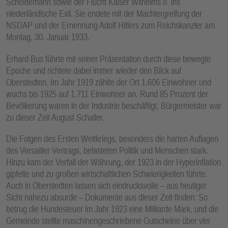
Scheidemann sowie der Flucht Kaiser Wilhelms II. ins
niederländische Exil. Sie endete mit der Machtergreifung der
NSDAP und der Ernennung Adolf Hitlers zum Reichskanzler am
Montag, 30. Januar 1933.
Erhard Bus führte mit seiner Präsentation durch diese bewegte
Epoche und richtete dabei immer wieder den Blick auf
Oberstedten. Im Jahr 1919 zählte der Ort 1.606 Einwohner und
wuchs bis 1925 auf 1.711 Einwohner an. Rund 85 Prozent der
Bevölkerung waren in der Industrie beschäftigt, Bürgermeister war
zu dieser Zeit August Schaller.
Die Folgen des Ersten Weltkriegs, besonders die harten Auflagen
des Versailler Vertrags, belasteten Politik und Menschen stark.
Hinzu kam der Verfall der Währung, der 1923 in der Hyperinflation
gipfelte und zu großen wirtschaftlichen Schwierigkeiten führte.
Auch in Oberstedten lassen sich eindrucksvolle – aus heutiger
Sicht nahezu absurde – Dokumente aus dieser Zeit finden: So
betrug die Hundesteuer im Jahr 1923 eine Milliarde Mark, und die
Gemeinde stellte maschinengeschriebene Gutscheine über vier