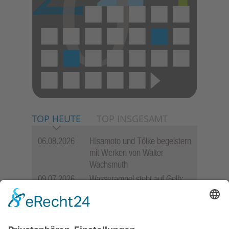
TOP HEUTE
TOP INSGESAMT
06.08.2026
Hisamoto und Tölke begeistern
mit Werken von Walter
Wachsmuth
09.07.2026
Wasserampel steht auf Gelb:
Stadt ruft zum Wassersparen
auf
12.05.2026
Zweisprachige Lesung im 7.
Himmel: Vom Geschenk zum