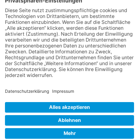
60. Geburtstag zur Autoren-
Karriere
10.05.2026
Hauptamtlicher CDU-Stadtrat
für Friedrichsdorf?
11.05.2026
FREIE WÄHLER Bad
Homburg starten
Bürgerumfrage für Berliner
Siedlung und
Gartenfeldsiedlung
NACH OBEN
Impressum
Datenschutz
Netiquette
FAQ
AGB
Mediadaten
Copyright Taunus Nachrichten 2009 bis 2026