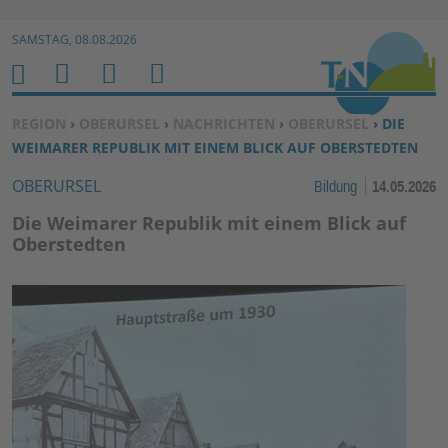
Zur Navigation springen ↓
SAMSTAG, 08.08.2026
Zum Inhalt springen ↓
M
S
B
H
E
U
E
O
SIE BEFINDEN SICH HIER:
REGION
›
OBERURSEL
›
NACHRICHTEN
›
OBERURSEL
› DIE
N
C
N
M
WEIMARER REPUBLIK MIT EINEM BLICK AUF OBERSTEDTEN
U
H
U
E
OBERURSEL
Bildung
14.05.2026
E
T
N
Z
Die Weimarer Republik mit einem Blick auf
E
Oberstedten
R
F
U
N
K
TI
O
N