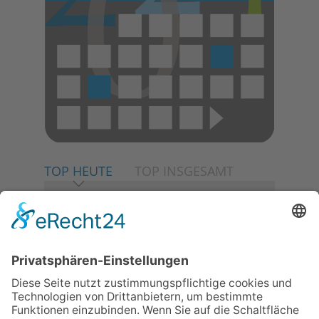
TOP HEUTE
TOP INSGESAMT
06.08.2026
Neuer NaturErlebnispfad
eröffnet: Kleine „Wald-
Detektive“ auf den Spuren der
Maus
06.08.2026
Baustellenführung führt auch in
die Zukunft der Stadt
Königstein