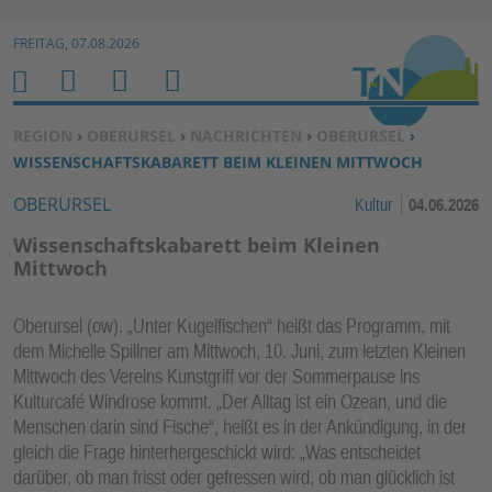
Zur Navigation springen ↓
FREITAG, 07.08.2026
Zum Inhalt springen ↓
M
S
B
H
E
U
E
O
SIE BEFINDEN SICH HIER:
REGION
›
OBERURSEL
›
NACHRICHTEN
›
OBERURSEL
›
N
C
N
M
WISSENSCHAFTSKABARETT BEIM KLEINEN MITTWOCH
U
H
U
E
OBERURSEL
Kultur
04.06.2026
E
T
N
Z
Wissenschaftskabarett beim Kleinen
E
Mittwoch
R
F
Oberursel (ow). „Unter Kugelfischen“ heißt das Programm, mit
U
dem Michelle Spillner am Mittwoch, 10. Juni, zum letzten Kleinen
N
Mittwoch des Vereins Kunstgriff vor der Sommerpause ins
K
Kulturcafé Windrose kommt. „Der Alltag ist ein Ozean, und die
Menschen darin sind Fische“, heißt es in der Ankündigung, in der
TI
gleich die Frage hinterhergeschickt wird: „Was entscheidet
O
darüber, ob man frisst oder gefressen wird, ob man glücklich ist
N