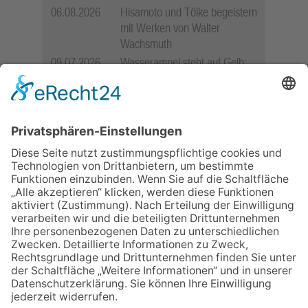
06.08.2026
Hisamoto und Tölke begeistern
mit Werken von Walter
Wachsmuth
09.07.2026
Wasserampel steht auf Gelb:
Stadt ruft zum Wassersparen
auf
11.05.2026
FREIE WÄHLER Bad
Homburg starten
Bürgerumfrage für Berliner
Siedlung und
Gartenfeldsiedlung
12.05.2026
Zweisprachige Lesung im 7.
Himmel: Vom Geschenk zum
60. Geburtstag zur Autoren-
Karriere
10.05.2026
Hauptamtlicher CDU-Stadtrat
für Friedrichsdorf?