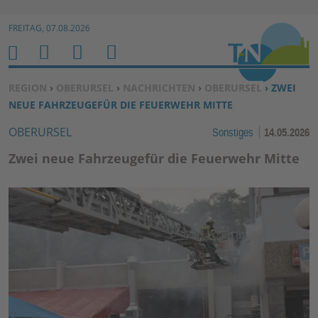
Zur Navigation springen ↓
FREITAG, 07.08.2026
Zum Inhalt springen ↓
M
S
B
H
E
U
E
O
SIE BEFINDEN SICH HIER:
REGION
›
OBERURSEL
›
NACHRICHTEN
›
OBERURSEL
› ZWEI
N
C
N
M
NEUE FAHRZEUGEFÜR DIE FEUERWEHR MITTE
U
H
U
E
OBERURSEL
Sonstiges
14.05.2026
E
T
N
Z
Zwei neue Fahrzeugefür die Feuerwehr Mitte
E
R
F
U
N
K
TI
O
N