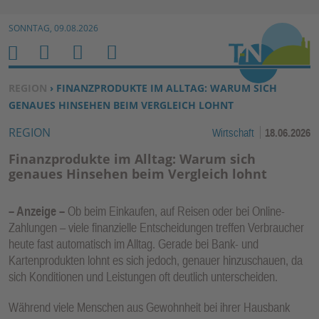
Zur Navigation springen ↓
SONNTAG, 09.08.2026
Zum Inhalt springen ↓
M
S
B
H
E
U
E
O
SIE BEFINDEN SICH HIER:
REGION
› FINANZPRODUKTE IM ALLTAG: WARUM SICH
N
C
N
M
GENAUES HINSEHEN BEIM VERGLEICH LOHNT
U
H
U
E
REGION
Wirtschaft
18.06.2026
E
T
N
Z
Finanzprodukte im Alltag: Warum sich
E
genaues Hinsehen beim Vergleich lohnt
R
F
– Anzeige –
Ob beim Einkaufen, auf Reisen oder bei Online-
U
Zahlungen – viele finanzielle Entscheidungen treffen Verbraucher
N
heute fast automatisch im Alltag. Gerade bei Bank- und
K
Kartenprodukten lohnt es sich jedoch, genauer hinzuschauen, da
sich Konditionen und Leistungen oft deutlich unterscheiden.
TI
O
Während viele Menschen aus Gewohnheit bei ihrer Hausbank
N