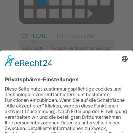
TOP HEUTE
TOP INSGESAMT
30.07.2026
Ganz Niederhöchstadt wird zur
Festmeile
06.08.2026
Jugendchor Hochtaunus
präsentiert sein neues
Programm „Changes“
23.07.2026
Zwischen Fachwerk, Wein und
Sommerabend: Der Rettershof
lädt wieder zum Weinfest ein
06.08.2026
Hisamoto und Tölke begeistern
mit Werken von Walter
Wachsmuth
09.07.2026
Wasserampel steht auf Gelb: