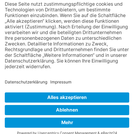
06.08.2026
Zwischen Fachwerk, Wein und
Musik: Erste Kronberger
Weinzeit begeistert die
Burgstadt
06.08.2026
„Rock auf der Burg“ lässt
Königstein beben
06.08.2026
Nachhaltigkeits-Akteure
vernetzen sich
NACH OBEN
Impressum
Datenschutz
Netiquette
FAQ
AGB
Mediadaten
Copyright Taunus Nachrichten 2009 bis 2026
Powered by
native:media
.