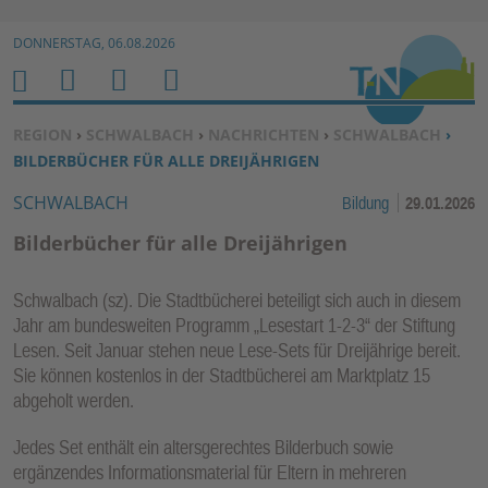
Zur Navigation springen ↓
DONNERSTAG, 06.08.2026
Zum Inhalt springen ↓
M
S
B
H
E
U
E
O
SIE BEFINDEN SICH HIER:
REGION
›
SCHWALBACH
›
NACHRICHTEN
›
SCHWALBACH
›
N
C
N
M
BILDERBÜCHER FÜR ALLE DREIJÄHRIGEN
U
H
U
E
SCHWALBACH
Bildung
29.01.2026
E
T
N
Z
Bilderbücher für alle Dreijährigen
E
R
Schwalbach (sz). Die Stadtbücherei beteiligt sich auch in diesem
F
Jahr am bundesweiten Programm „Lesestart 1-2-3“ der Stiftung
U
Lesen. Seit Januar stehen neue Lese-Sets für Dreijährige bereit.
N
Sie können kostenlos in der Stadtbücherei am Marktplatz 15
K
abgeholt werden.
TI
Jedes Set enthält ein altersgerechtes Bilderbuch sowie
O
ergänzendes Informationsmaterial für Eltern in mehreren
N