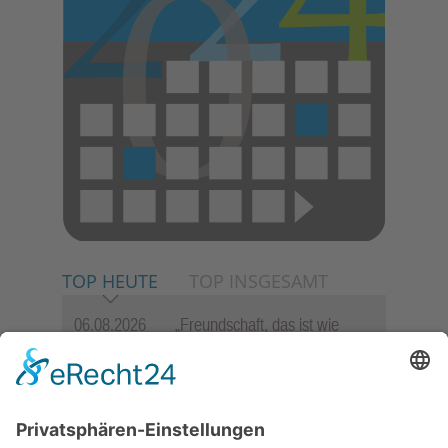
TOP HEUTE
TOP INSGESAMT
06.08.2026
„Freundschaft, das ist wie
Heimat“ – Lions-Präsident
Jürgen Rohrmann setzt auf
Gemeinschaft und Bewährtes
06.08.2026
Schulranzen schenken Kindern
einen guten Start