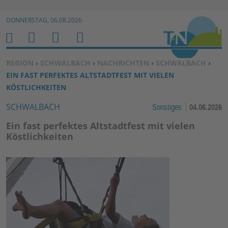
Zur Navigation springen ↓
DONNERSTAG, 06.08.2026
Zum Inhalt springen ↓
M
S
B
H
E
U
E
O
SIE BEFINDEN SICH HIER:
REGION
›
SCHWALBACH
›
NACHRICHTEN
›
SCHWALBACH
›
N
C
N
M
EIN FAST PERFEKTES ALTSTADTFEST MIT VIELEN
U
H
U
E
KÖSTLICHKEITEN
E
T
SCHWALBACH
Sonstiges
04.06.2026
N
Z
E
Ein fast perfektes Altstadtfest mit vielen
R
Köstlichkeiten
F
U
N
K
TI
O
N