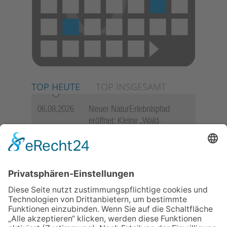
TOP HEUTE
TOP INSGESAMT
06.08.2026
Neuer NaturErlebnispfad
eröffnet: Kleine „Wald-
Detektive“ auf den Spuren der
Maus
06.08.2026
Baustellenführung führt auch in
die Zukunft der Stadt
Königstein
06.08.2026
Gewinnspiel zum Start ins
Schuljahr
06.08.2026
„Rock auf der Burg“ lässt