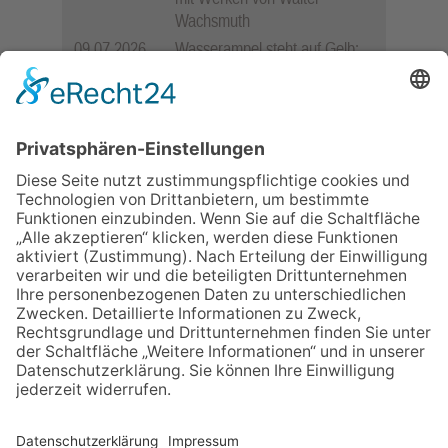
Wachsmuth
09.07.2026
Wasserampel steht auf Gelb:
Stadt ruft zum Wassersparen
auf
10.05.2026
Hauptamtlicher CDU-Stadtrat
für Friedrichsdorf?
12.05.2026
Zweisprachige Lesung im 7.
Himmel: Vom Geschenk zum
60. Geburtstag zur Autoren-
Karriere
11.05.2026
FREIE WÄHLER Bad
Homburg starten
Bürgerumfrage für Berliner
Siedlung und
Gartenfeldsiedlung