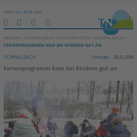
Zur Navigation springen ↓
SAMSTAG, 08.08.2026
Zum Inhalt springen ↓
M
S
B
H
E
U
E
O
SIE BEFINDEN SICH HIER:
REGION
›
SCHWALBACH
›
NACHRICHTEN
›
SCHWALBACH
›
N
C
N
M
FERIENPROGRAMM KAM BEI KINDERN GUT AN
U
H
U
E
SCHWALBACH
Sonstiges
15.01.2026
E
T
N
Z
Ferienprogramm kam bei Kindern gut an
E
R
F
U
N
K
TI
O
N