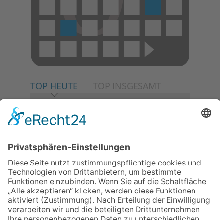
TOP HEUTE
TOP INSGESAMT
06.08.2026
Neuer NaturErlebnispfad
eröffnet: Kleine „Wald-
Detektive“ auf den Spuren der
Maus
30.07.2026
Ganz Niederhöchstadt wird zur
Festmeile
06.08.2026
Baustellenführung führt auch in
die Zukunft der Stadt
Königstein
06.08.2026
Klinikforum zum Thema