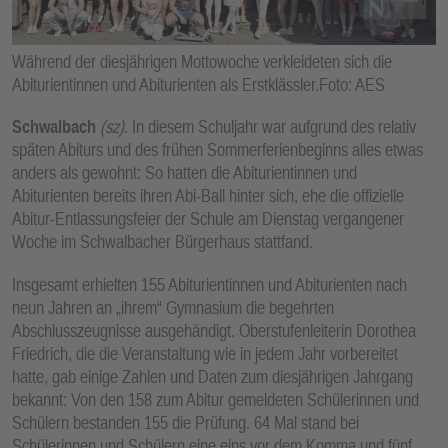
E
N
Während der diesjährigen Mottowoche verkleideten sich die
Abiturientinnen und Abiturienten als Erstklässler.Foto: AES
Schwalbach
(sz)
. In diesem Schuljahr war aufgrund des relativ
späten Abiturs und des frühen Sommerferienbeginns alles etwas
anders als gewohnt: So hatten die Abiturientinnen und
Abiturienten bereits ihren Abi-Ball hinter sich, ehe die offizielle
Abitur-Entlassungsfeier der Schule am Dienstag vergangener
Woche im Schwalbacher Bürgerhaus stattfand.
Insgesamt erhielten 155 Abiturientinnen und Abiturienten nach
neun Jahren an „ihrem“ Gymnasium die begehrten
Abschlusszeugnisse ausgehändigt. Oberstufenleiterin Dorothea
Friedrich, die die Veranstaltung wie in jedem Jahr vorbereitet
hatte, gab einige Zahlen und Daten zum diesjährigen Jahrgang
bekannt: Von den 158 zum Abitur gemeldeten Schülerinnen und
Schülern bestanden 155 die Prüfung. 64 Mal stand bei
Schülerinnen und Schülern eine eins vor dem Komma und fünf