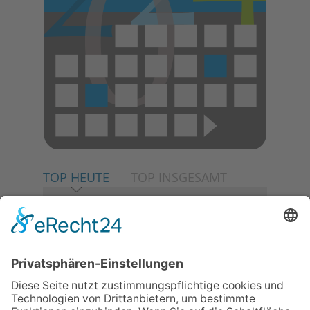
TOP HEUTE
TOP INSGESAMT
06.08.2026
Neuer NaturErlebnispfad
eröffnet: Kleine „Wald-
Detektive“ auf den Spuren der
Maus
06.08.2026
Baustellenführung führt auch in
die Zukunft der Stadt
Königstein