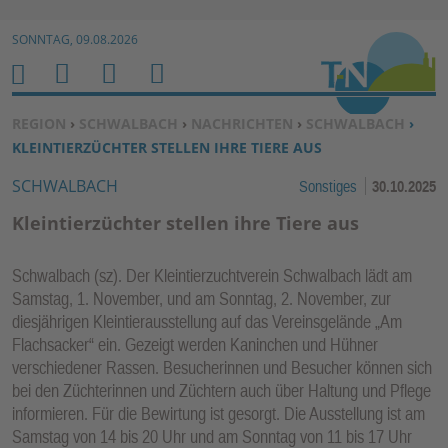
Zur Navigation springen ↓
SONNTAG, 09.08.2026
Zum Inhalt springen ↓
M
S
B
H
E
U
E
O
SIE BEFINDEN SICH HIER:
REGION
›
SCHWALBACH
›
NACHRICHTEN
›
SCHWALBACH
›
N
C
N
M
KLEINTIERZÜCHTER STELLEN IHRE TIERE AUS
U
H
U
E
SCHWALBACH
Sonstiges
30.10.2025
E
T
N
Z
Kleintierzüchter stellen ihre Tiere aus
E
R
Schwalbach (sz). Der Kleintierzuchtverein Schwalbach lädt am
F
Samstag, 1. November, und am Sonntag, 2. November, zur
U
diesjährigen Kleintierausstellung auf das Vereinsgelände „Am
N
Flachsacker“ ein. Gezeigt werden Kaninchen und Hühner
K
verschiedener Rassen. Besucherinnen und Besucher können sich
TI
bei den Züchterinnen und Züchtern auch über Haltung und Pflege
informieren. Für die Bewirtung ist gesorgt. Die Ausstellung ist am
O
Samstag von 14 bis 20 Uhr und am Sonntag von 11 bis 17 Uhr
N