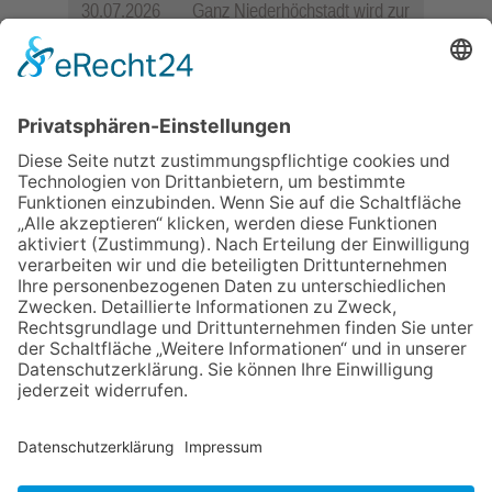
30.07.2026
Ganz Niederhöchstadt wird zur
Festmeile
23.07.2026
Zwischen Fachwerk, Wein und
Sommerabend: Der Rettershof
lädt wieder zum Weinfest ein
06.08.2026
„die 80er live“ – Die große
Stadiontour kommt nach
Frankfurt
06.08.2026
Jugendchor Hochtaunus
präsentiert sein neues
Programm „Changes“
06.08.2026
Hisamoto und Tölke begeistern
mit Werken von Walter
Wachsmuth
NACH OBEN