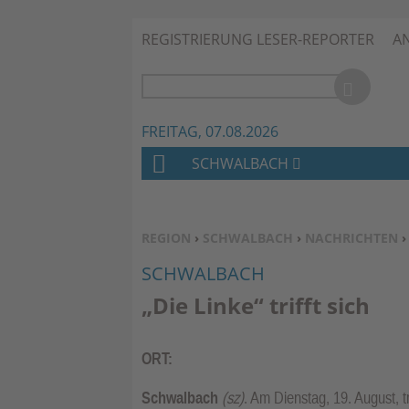
REGISTRIERUNG LESER-REPORTER
A
FREITAG, 07.08.2026
SCHWALBACH
H
O
M
SIE BEFINDEN SICH HIER:
REGION
›
SCHWALBACH
›
NACHRICHTEN
E
SCHWALBACH
„Die Linke“ trifft sich
ORT:
Schwalbach
(sz)
. Am Dienstag, 19. August, t