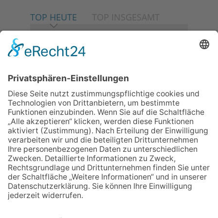
TOP HEUTE
TOP INSGESAMT
06.08.2026
Neuer NaturErlebnispfad
eröffnet: Kleine „Wald-
Detektive“ auf den Spuren der
Maus
06.08.2026
Baustellenführung führt auch in
die Zukunft der Stadt
Königstein
06.08.2026
Gewinnspiel zum Start ins
Schuljahr
06.08.2026
Klinikforum zum Thema
Karpaltunnelsyndrom
06.08.2026
„Rock auf der Burg“ lässt
Königstein beben