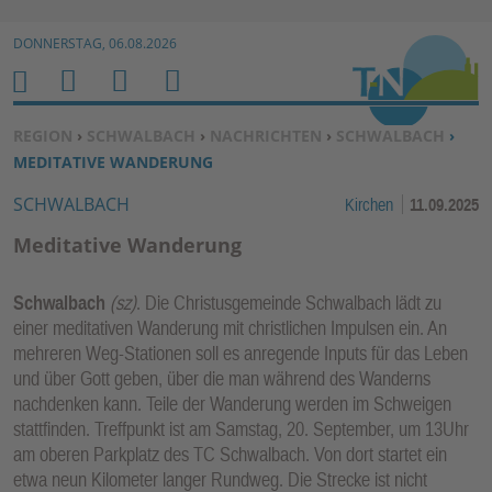
Zur Navigation springen ↓
DONNERSTAG, 06.08.2026
Zum Inhalt springen ↓
M
S
B
H
E
U
E
O
SIE BEFINDEN SICH HIER:
REGION
›
SCHWALBACH
›
NACHRICHTEN
›
SCHWALBACH
›
N
C
N
M
MEDITATIVE WANDERUNG
U
H
U
E
SCHWALBACH
Kirchen
11.09.2025
E
T
N
Z
Meditative Wanderung
E
R
Schwalbach
(sz)
. Die Christusgemeinde Schwalbach lädt zu
F
einer meditativen Wanderung mit christlichen Impulsen ein. An
U
mehreren Weg-Stationen soll es anregende Inputs für das Leben
N
und über Gott geben, über die man während des Wanderns
K
nachdenken kann. Teile der Wanderung werden im Schweigen
TI
stattfinden. Treffpunkt ist am Samstag, 20. September, um 13Uhr
am oberen Parkplatz des TC Schwalbach. Von dort startet ein
O
etwa neun Kilometer langer Rundweg. Die Strecke ist nicht
N