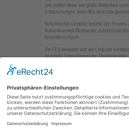
und stellten kleine wie große Mutproben szeni
Enttäuschungen, wenn Mut nicht zum gewünsc
Nora Koschel-Geckeler betonte den Prozess d
Aufmerksamkeit füreinander, zuhören und Ver
besonderen Raum.
Die FES bedankte sich am Ende der Vorstellun
finanzielle Unterstützung der Theaterprojekt
Die Aufführung des selbst entwickelten Stück
der Friedrich-Ebert-Schule.Foto: FES