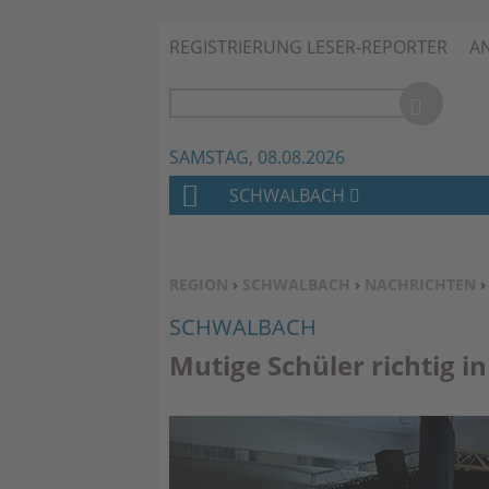
REGISTRIERUNG LESER-REPORTER
A
SAMSTAG, 08.08.2026
SCHWALBACH
H
O
M
SIE BEFINDEN SICH HIER:
REGION
›
SCHWALBACH
›
NACHRICHTEN
E
SCHWALBACH
Mutige Schüler richtig i