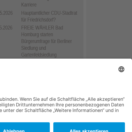
Karriere
5.2026
Hauptamtlicher CDU-Stadtrat
für Friedrichsdorf?
5.2026
FREIE WÄHLER Bad
Homburg starten
Bürgerumfrage für Berliner
Siedlung und
Gartenfeldsiedlung