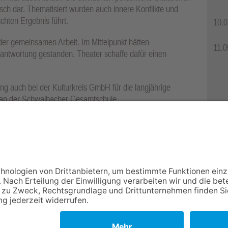
sch dar. Thematisiert wurden auch innere Konflikte und
hten Ergebnis führt.
10.0
er gemeinsamen Arbeit. Im Mittelpunkt hätten
11.0
antwortung gestanden. Theater schaffe dafür einen
g auch bei der Kulturkreis GmbH für die langjährige
e an der Schwalbacher Gesamtschule.
s „Mut ist...“ war der Höhepunkt der Theaterprojektwoche an
NACH OBEN
Impressum
Datenschutz
Netiquette
FAQ
AGB
Mediadaten
Copyright Taunus Nachrichten 2009 bis 2026