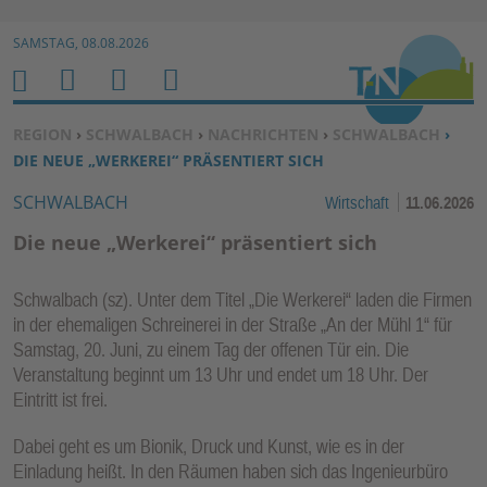
Zur Navigation springen ↓
SAMSTAG, 08.08.2026
Zum Inhalt springen ↓
M
S
B
H
E
U
E
O
SIE BEFINDEN SICH HIER:
REGION
›
SCHWALBACH
›
NACHRICHTEN
›
SCHWALBACH
›
N
C
N
M
DIE NEUE „WERKEREI“ PRÄSENTIERT SICH
U
H
U
E
SCHWALBACH
Wirtschaft
11.06.2026
E
T
N
Z
Die neue „Werkerei“ präsentiert sich
E
R
Schwalbach (sz). Unter dem Titel „Die Werkerei“ laden die Firmen
F
in der ehemaligen Schreinerei in der Straße „An der Mühl 1“ für
U
Samstag, 20. Juni, zu einem Tag der offenen Tür ein. Die
N
Veranstaltung beginnt um 13 Uhr und endet um 18 Uhr. Der
K
Eintritt ist frei.
TI
Dabei geht es um Bionik, Druck und Kunst, wie es in der
O
Einladung heißt. In den Räumen haben sich das Ingenieurbüro
N