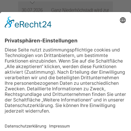
30.07.2026
Ganz Niederhöchstadt wird zur
Festmeile
06.08.2026
Jugendchor Hochtaunus
präsentiert sein neues
Programm „Changes“
06.08.2026
Hisamoto und Tölke begeistern
mit Werken von Walter
Wachsmuth
23.07.2026
Zwischen Fachwerk, Wein und
Sommerabend: Der Rettershof
lädt wieder zum Weinfest ein
09.07.2026
Wasserampel steht auf Gelb:
Stadt ruft zum Wassersparen
auf