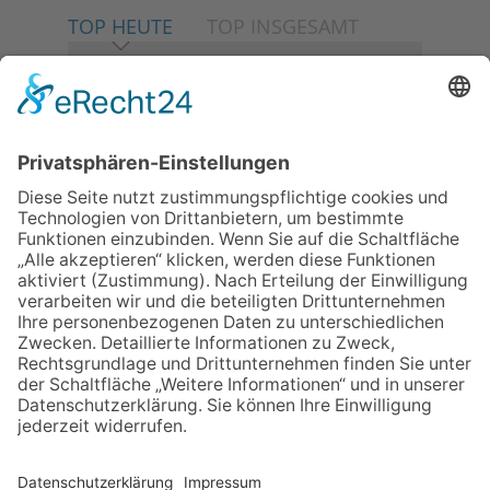
TOP HEUTE
TOP INSGESAMT
06.08.2026
Neuer NaturErlebnispfad
eröffnet: Kleine „Wald-
Detektive“ auf den Spuren der
Maus
30.07.2026
Ganz Niederhöchstadt wird zur
Festmeile
06.08.2026
Baustellenführung führt auch in
die Zukunft der Stadt
Königstein
06.08.2026
Klinikforum zum Thema
Karpaltunnelsyndrom
06.08.2026
Gewinnspiel zum Start ins
Schuljahr