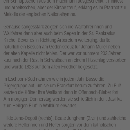
ein Schnäppschen aus dem Flachmann ausgeschenkt: „Trinkfest
und arbeitsscheu, aber der Kirche treu“, erklang es im Pfarrhof zur
Melodie der englischen Nationalhymne.
Genauso sangesstark zeigten sich die Wallfahrerinnen und
Wallfahrer dann aber auch beim Segen in der St.-Pankratius-
Kirche. Bevor es in Richtung Arboretum weiterging, durfte
natürlich ein Besuch am Gedenkkreuz für Johann Müller neben
der alten Kapelle nicht fehlen. Der war vor nunmehr 203 Jahren
kurz nach der Rast in Schwalbach an einem Hitzschlag verstorben
und wurde 1823 auf dem alten Friedhof beigesetzt.
In Eschborn-Süd nahmen wie in jedem Jahr Busse die
Pilgergruppe auf, um sie um Frankfurt herum zu fahren. Zu Fuß
setzten die Kölner ihre Wallfahrt dann in Offenbach-Bieber fort.
Am morgigen Donnerstag werden sie schließlich in der „Basilika
zum Heiligen Blut“ in Walldürn erwartet.
Hilde Jene-Degott (rechts), Beate Junghenn (2.v.r.) und zahlreiche
weitere Helferinnen und Helfer sorgten vor dem katholischen