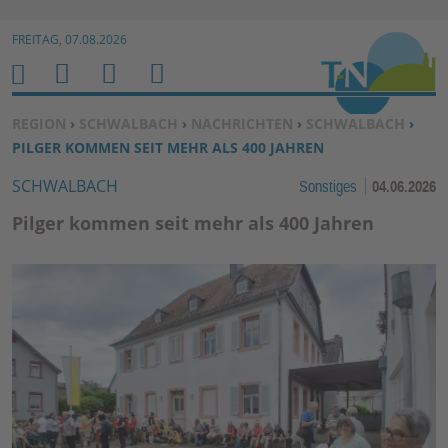
Zur Navigation springen ↓
FREITAG, 07.08.2026
Zum Inhalt springen ↓
M
S
B
H
E
U
E
O
SIE BEFINDEN SICH HIER:
REGION
›
SCHWALBACH
›
NACHRICHTEN
›
SCHWALBACH
›
N
C
N
M
PILGER KOMMEN SEIT MEHR ALS 400 JAHREN
U
H
U
E
SCHWALBACH
Sonstiges
04.06.2026
E
T
N
Z
Pilger kommen seit mehr als 400 Jahren
E
R
F
U
N
K
TI
O
N