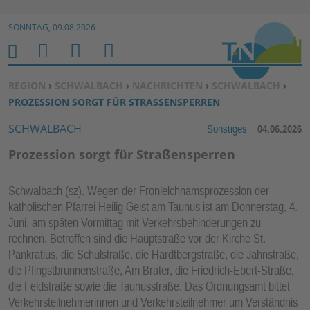
Zur Navigation springen ↓
SONNTAG, 09.08.2026
Zum Inhalt springen ↓
M
S
B
H
E
U
E
O
SIE BEFINDEN SICH HIER:
REGION
›
SCHWALBACH
›
NACHRICHTEN
›
SCHWALBACH
›
N
C
N
M
PROZESSION SORGT FÜR STRASSENSPERREN
U
H
U
E
SCHWALBACH
Sonstiges
04.06.2026
E
T
N
Z
Prozession sorgt für Straßensperren
E
R
Schwalbach (sz). Wegen der Fronleichnamsprozession der
F
katholischen Pfarrei Heilig Geist am Taunus ist am Donnerstag, 4.
U
Juni, am späten Vormittag mit Verkehrsbehinderungen zu
N
rechnen. Betroffen sind die Hauptstraße vor der Kirche St.
K
Pankratius, die Schulstraße, die Hardtbergstraße, die Jahnstraße,
TI
die Pfingstbrunnenstraße, Am Brater, die Friedrich-Ebert-Straße,
die Feldstraße sowie die Taunusstraße. Das Ordnungsamt bittet
O
Verkehrsteilnehmerinnen und Verkehrsteilnehmer um Verständnis
N