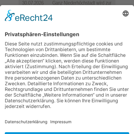
30.07.2026
Ganz Niederhöchstadt wird zur
Festmeile
06.08.2026
Jugendchor Hochtaunus
präsentiert sein neues
Programm „Changes“
23.07.2026
Zwischen Fachwerk, Wein und
Sommerabend: Der Rettershof
lädt wieder zum Weinfest ein
06.08.2026
Hisamoto und Tölke begeistern
mit Werken von Walter
Wachsmuth
06.08.2026
„die 80er live“ – Die große
Stadiontour kommt nach
Frankfurt
NACH OBEN