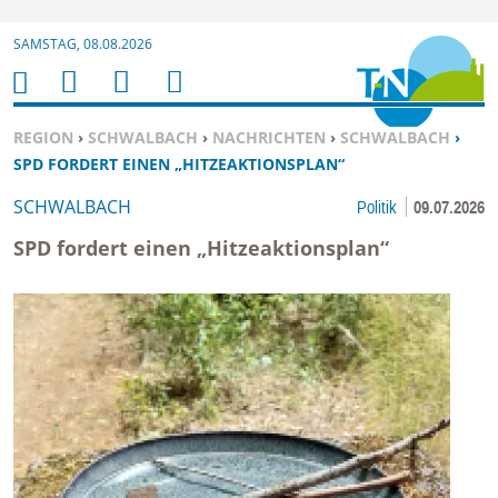
Zur Navigation springen ↓
SAMSTAG, 08.08.2026
Zum Inhalt springen ↓
M
S
B
H
E
U
E
O
SIE BEFINDEN SICH HIER:
REGION
›
SCHWALBACH
›
NACHRICHTEN
›
SCHWALBACH
›
N
C
N
M
SPD FORDERT EINEN „HITZEAKTIONSPLAN“
U
H
U
E
SCHWALBACH
Politik
09.07.2026
E
T
N
Z
SPD fordert einen „Hitzeaktionsplan“
E
R
F
U
N
K
TI
O
N