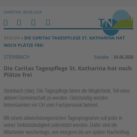
Zur Navigation springen ↓
SAMSTAG, 08.08.2026
Zum Inhalt springen ↓
M
S
B
H
E
U
E
O
SIE BEFINDEN SICH HIER:
REGION
› DIE CARITAS TAGESPFLEGE ST. KATHARINA HAT
N
C
N
M
NOCH PLÄTZE FREI
U
H
U
E
STEINBACH
Soziales
04.06.2026
E
T
N
Z
Die Caritas Tagespflege St. Katharina hat noch
E
Plätze frei
R
F
Steinbach (stw). Die Tagespflege bietet die Möglichkeit, Teil einer
U
aktiven Gemeinschaft zu werden. Gleichzeitig werden
N
Interessenten vor Ort vom Fachpersonal betreut.
K
Mit einem abwechslungsreichen Tagesprogramm soll jeder in
TI
seiner Selbstständigkeit unterstützt werden. Dafür sind die
O
Mitarbeiter wochentags, von morgens bis am späten Nachmittag
N