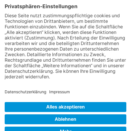
für Friedrichsdorf?
12.05.2026
Zweisprachige Lesung im 7.
Himmel: Vom Geschenk zum
60. Geburtstag zur Autoren-
Karriere
11.05.2026
FREIE WÄHLER Bad
Homburg starten
Bürgerumfrage für Berliner
Siedlung und
Gartenfeldsiedlung
NACH OBEN
Impressum
Datenschutz
Netiquette
FAQ
AGB
Copyright Taunus Nachrichten 2009 bis 2026