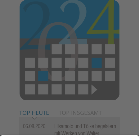
TOP HEUTE
TOP INSGESAMT
06.08.2026
Hisamoto und Tölke begeistern
mit Werken von Walter