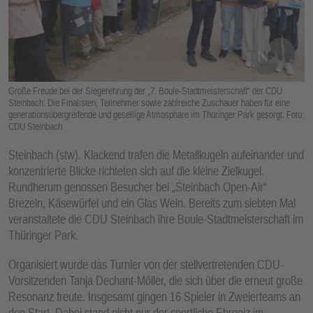
E
N
Große Freude bei der Siegerehrung der „7. Boule-Stadtmeisterschaft“ der CDU
Steinbach: Die Finalisten, Teilnehmer sowie zahlreiche Zuschauer haben für eine
generationsübergreifende und gesellige Atmosphäre im Thüringer Park gesorgt. Foto:
CDU Steinbach
Steinbach (stw). Klackend trafen die Metallkugeln aufeinander und
konzentrierte Blicke richteten sich auf die kleine Zielkugel.
Rundherum genossen Besucher bei „Steinbach Open-Air“
Brezeln, Käsewürfel und ein Glas Wein. Bereits zum siebten Mal
veranstaltete die CDU Steinbach ihre Boule-Stadtmeisterschaft im
Thüringer Park.
Organisiert wurde das Turnier von der stellvertretenden CDU-
Vorsitzenden Tanja Dechant-Möller, die sich über die erneut große
Resonanz freute. Insgesamt gingen 16 Spieler in Zweierteams an
den Start. Dabei stand nicht nur der sportliche Ehrgeiz im