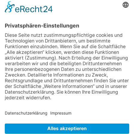
Wachsmuth
09.07.2026
Wasserampel steht auf Gelb:
Stadt ruft zum Wassersparen
auf
30.07.2026
Ganz Niederhöchstadt wird zur
Festmeile
06.08.2026
Jugendchor Hochtaunus
präsentiert sein neues
Programm „Changes“
12.05.2026
Zweisprachige Lesung im 7.
Himmel: Vom Geschenk zum
60. Geburtstag zur Autoren-
Karriere
NACH OBEN