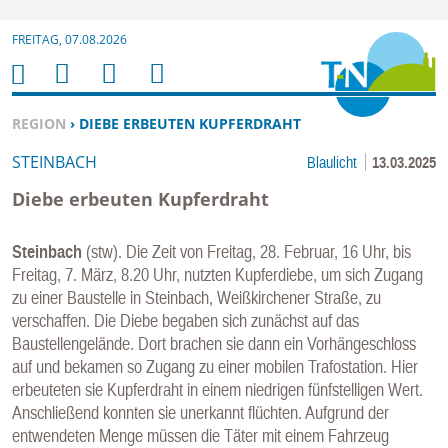
Zur Navigation springen ↓
FREITAG, 07.08.2026
Zum Inhalt springen ↓
M
S
B
H
E
U
E
O
SIE BEFINDEN SICH HIER:
REGION
› DIEBE ERBEUTEN KUPFERDRAHT
N
C
N
M
STEINBACH
Blaulicht
13.03.2025
U
H
U
E
E
T
Diebe erbeuten Kupferdraht
N
Z
E
Steinbach
(stw). Die Zeit von Freitag, 28. Februar, 16 Uhr, bis
R
Freitag, 7. März, 8.20 Uhr, nutzten Kupferdiebe, um sich Zugang
F
zu einer Baustelle in Steinbach, Weißkirchener Straße, zu
U
verschaffen. Die Diebe begaben sich zunächst auf das
N
Baustellengelände. Dort brachen sie dann ein Vorhängeschloss
K
auf und bekamen so Zugang zu einer mobilen Trafostation. Hier
TI
erbeuteten sie Kupferdraht in einem niedrigen fünfstelligen Wert.
Anschließend konnten sie unerkannt flüchten. Aufgrund der
O
entwendeten Menge müssen die Täter mit einem Fahrzeug
N