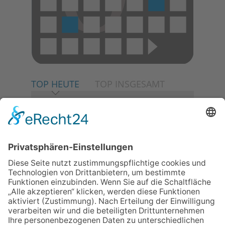
TOP HEUTE
TOP INSGESAMT
06.08.2026
Neuer NaturErlebnispfad
eröffnet: Kleine „Wald-
Detektive“ auf den Spuren der
Maus
06.08.2026
Baustellenführung führt auch in
die Zukunft der Stadt
Königstein
06.08.2026
Klinikforum zum Thema
Karpaltunnelsyndrom
06.08.2026
Gewinnspiel zum Start ins