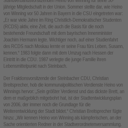
Standverbandsvorsitzenden Heino von Winning für seine 50-
jährige Mitgliedschaft in der Union. Sommer stellte dar, wie Heino
von Winning vor 50 Jahren in Bayern in die CSU eingetreten war:
„Er war viele Jahre im Ring Christlich-Demokratischer Studenten
(RCDS) aktiv, eine Zeit, die auch die Basis für die noch
bestehende Freundschaft mit dem bayrischen Innenminister
Joachim Hermann legte. Wichtiger noch, auf einer Studienfahrt
des RCDS nach Moskau lernte er seine Frau fürs Leben, Susann,
kennen.“ 1983 folgte dann mit dem Umzug nach Hessen der
Eintritt in die CDU. 1987 verlegte die junge Familie ihren
Lebensmittelpunkt nach Steinbach.
Der Fraktionsvorsitzende der Steinbacher CDU, Christian
Breitsprecher, hob die kommunalpolitischen Verdienste Heino von
Winnings hervor: „Sein größter Verdienst und das dickste Brett, an
dem er maßgeblich mitgebohrt hat, ist der Stadtentwicklungsplan
von 2006, der immer noch die Grundlage für die
Weiterentwicklung der Stadt bildet.“ Christian Breitsprecher fügte
hinzu: „Wir kennen Heino von Winning als kämpferischen, an der
Sache orientierten Redner in der Stadtverordnetenversammlung.