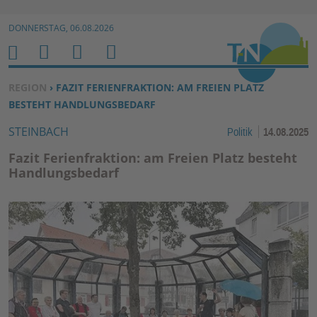
Zur Navigation springen ↓
DONNERSTAG, 06.08.2026
Zum Inhalt springen ↓
M
S
B
H
E
U
E
O
SIE BEFINDEN SICH HIER:
REGION
› FAZIT FERIENFRAKTION: AM FREIEN PLATZ
N
C
N
M
BESTEHT HANDLUNGSBEDARF
U
H
U
E
STEINBACH
Politik
14.08.2025
E
T
N
Z
Fazit Ferienfraktion: am Freien Platz besteht
E
Handlungsbedarf
R
F
U
N
K
TI
O
N