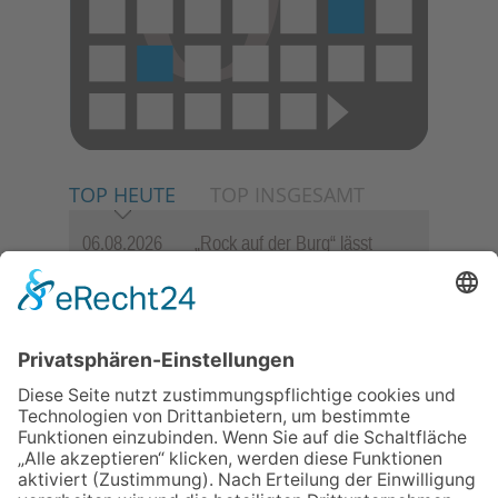
TOP HEUTE
TOP INSGESAMT
06.08.2026
„Rock auf der Burg“ lässt
Königstein beben
06.08.2026
„Freundschaft, das ist wie
Heimat“ – Lions-Präsident
Jürgen Rohrmann setzt auf
Gemeinschaft und Bewährtes
06.08.2026
Schulranzen schenken Kindern
einen guten Start
06.08.2026
Zwischen Fachwerk, Wein und
Musik: Erste Kronberger