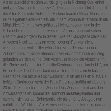
Als es tatsächlich trocken wurde, ging es in Richtung Quellenhof
und zum Anwesen Kirchgasse 7, dem sogenannten Link-Haus mit
der Alten Schmiede. Außer der Historie brachte Stefan Naas hier
seine eigenen Gedanken ein, die in dem Wohnhaus tatsächlich die
Möglichkeit für ein etwas größeres Heimatmuseum und in der
Schmiede einen offenen, universalen Veranstaltungsort sehen.
Das größere Sorgenkind in dieser Ecke der Kirchgasse stelle das
Anwesen Nicoll dar, das an verschiedenen Punkten nicht
weiterkommen wolle. Hier wünschten sich alle anwesenden
Zuhörer, dass im Sinne Steinbachs vielleicht doch noch ein Weg
gefunden werden könne. Den Abschluss bildete ein Abstecher in
die Kirche und zum alten Schultheißenhaus, in der Bornhohl 7, am
Freien Platz. Und dabei stand ein weiteres Thema im Fokus der
Gespräche: die aktuelle Hochwassersituation am Freien Platz. Bei
heftigen Starkregen steht der Freie Platz regelmäßig mindestens
20 bis 40 Zentimeter unter Wasser. Das Wasser drückt aus den
Abwasserkanälen, kommt die Bornhohl heruntergelaufen und
sammelt sich vor der Bahnstraße, die als erhöhte Anlage einen
natürlichen Wall bildet. Alle Anwesenden waren sich einig, dass im
Bereich Freier Platz noch etwas geschehen muss. Eine