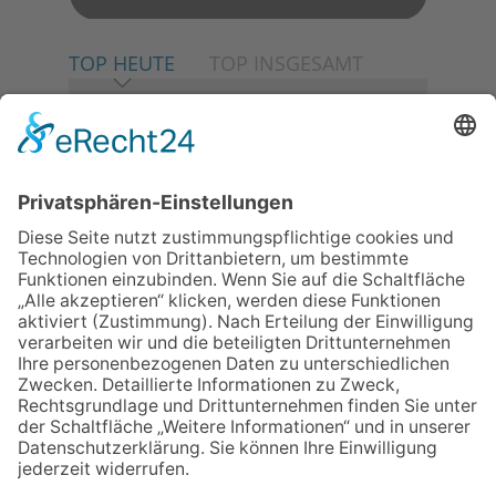
TOP HEUTE
TOP INSGESAMT
06.08.2026
Neuer NaturErlebnispfad
eröffnet: Kleine „Wald-
Detektive“ auf den Spuren der
Maus
30.07.2026
Ganz Niederhöchstadt wird zur
Festmeile
06.08.2026
Baustellenführung führt auch in
die Zukunft der Stadt
Königstein
06.08.2026
Klinikforum zum Thema
Karpaltunnelsyndrom
06.08.2026
Gewinnspiel zum Start ins
Schuljahr