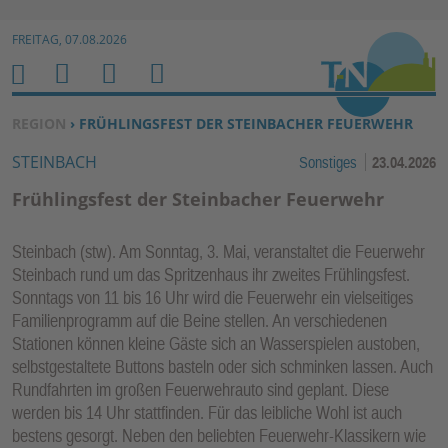
Zur Navigation springen ↓
FREITAG, 07.08.2026
Zum Inhalt springen ↓
M
S
B
H
E
U
E
O
SIE BEFINDEN SICH HIER:
REGION
› FRÜHLINGSFEST DER STEINBACHER FEUERWEHR
N
C
N
M
STEINBACH
Sonstiges
23.04.2026
U
H
U
E
E
T
Frühlingsfest der Steinbacher Feuerwehr
N
Z
E
Steinbach (stw). Am Sonntag, 3. Mai, veranstaltet die Feuerwehr
R
Steinbach rund um das Spritzenhaus ihr zweites Frühlingsfest.
F
Sonntags von 11 bis 16 Uhr wird die Feuerwehr ein vielseitiges
U
Familienprogramm auf die Beine stellen. An verschiedenen
N
Stationen können kleine Gäste sich an Wasserspielen austoben,
K
selbstgestaltete Buttons basteln oder sich schminken lassen. Auch
TI
Rundfahrten im großen Feuerwehrauto sind geplant. Diese
werden bis 14 Uhr stattfinden. Für das leibliche Wohl ist auch
O
bestens gesorgt. Neben den beliebten Feuerwehr-Klassikern wie
N