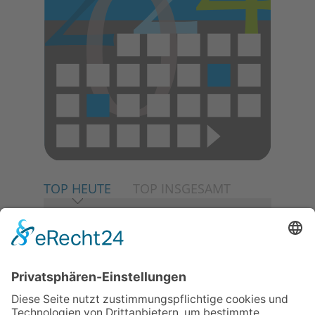
TOP HEUTE
TOP INSGESAMT
06.08.2026
Neuer NaturErlebnispfad
eröffnet: Kleine „Wald-
Detektive“ auf den Spuren der
Maus
06.08.2026
Baustellenführung führt auch in
die Zukunft der Stadt