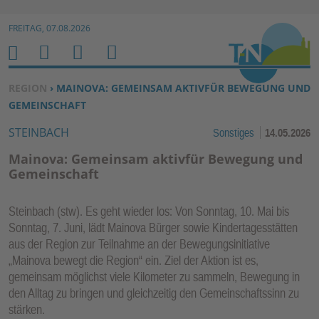
Zur Navigation springen ↓
FREITAG, 07.08.2026
Zum Inhalt springen ↓
M
S
B
H
E
U
E
O
SIE BEFINDEN SICH HIER:
REGION
› MAINOVA: GEMEINSAM AKTIVFÜR BEWEGUNG UND
N
C
N
M
GEMEINSCHAFT
U
H
U
E
STEINBACH
Sonstiges
14.05.2026
E
T
N
Z
Mainova: Gemeinsam aktivfür Bewegung und
E
Gemeinschaft
R
F
Steinbach (stw). Es geht wieder los: Von Sonntag, 10. Mai bis
U
Sonntag, 7. Juni, lädt Mainova Bürger sowie Kindertagesstätten
N
aus der Region zur Teilnahme an der Bewegungsinitiative
K
„Mainova bewegt die Region“ ein. Ziel der Aktion ist es,
gemeinsam möglichst viele Kilometer zu sammeln, Bewegung in
TI
den Alltag zu bringen und gleichzeitig den Gemeinschaftssinn zu
O
stärken.
N