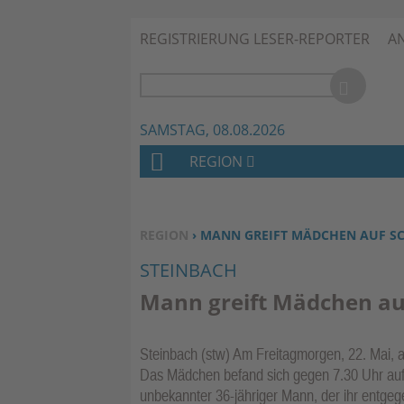
REGISTRIERUNG LESER-REPORTER
A
SAMSTAG, 08.08.2026
REGION
H
O
M
SIE BEFINDEN SICH HIER:
REGION
› MANN GREIFT MÄDCHEN AUF S
E
STEINBACH
Mann greift Mädchen au
Steinbach (stw) Am Freitagmorgen, 22. Mai, a
Das Mädchen befand sich gegen 7.30 Uhr auf
unbekannter 36-jähriger Mann, der ihr entgege